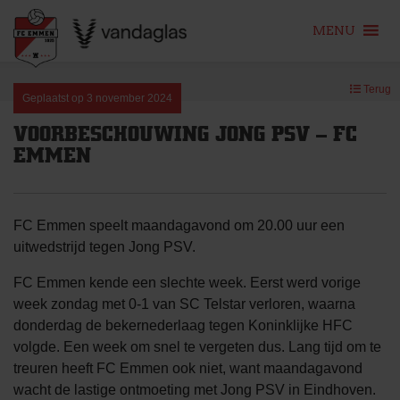
MENU
Skip
Terug
to
Geplaatst op
3 november 2024
content
VOORBESCHOUWING JONG PSV – FC
EMMEN
FC Emmen speelt maandagavond om 20.00 uur een
uitwedstrijd tegen Jong PSV.
FC Emmen kende een slechte week. Eerst werd vorige
week zondag met 0-1 van SC Telstar verloren, waarna
donderdag de bekernederlaag tegen Koninklijke HFC
volgde. Een week om snel te vergeten dus. Lang tijd om te
treuren heeft FC Emmen ook niet, want maandagavond
wacht de lastige ontmoeting met Jong PSV in Eindhoven.