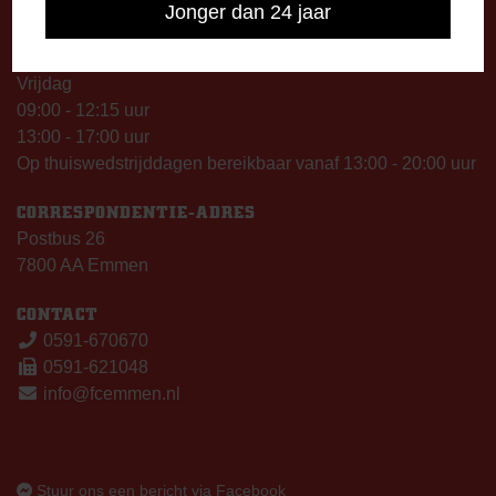
13:00 - 17:00 uur
Jonger dan 24 jaar
Woensdag
13:00 - 17:00 uur
Vrijdag
09:00 - 12:15 uur
13:00 - 17:00 uur
Op thuiswedstrijddagen bereikbaar vanaf 13:00 - 20:00 uur
CORRESPONDENTIE-ADRES
Postbus 26
7800 AA Emmen
CONTACT
0591-670670
0591-621048
info@fcemmen.nl
Stuur ons een bericht via Facebook