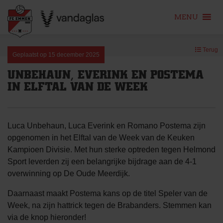
MENU
Skip
Terug
to
Geplaatst op
15 december 2025
content
UNBEHAUN, EVERINK EN POSTEMA
IN ELFTAL VAN DE WEEK
Luca Unbehaun, Luca Everink en Romano Postema zijn
opgenomen in het Elftal van de Week van de Keuken
Kampioen Divisie. Met hun sterke optreden tegen Helmond
Sport leverden zij een belangrijke bijdrage aan de 4-1
overwinning op De Oude Meerdijk.
Daarnaast maakt Postema kans op de titel Speler van de
Week, na zijn hattrick tegen de Brabanders. Stemmen kan
via de knop hieronder!