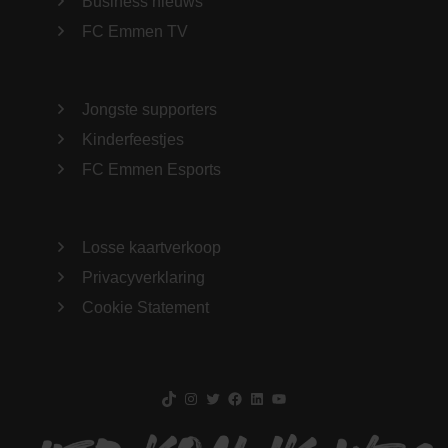
Business nieuws
FC Emmen TV
Jongste supporters
Kinderfeestjes
FC Emmen Esports
Losse kaartverkoop
Privacyverklaring
Cookie Statement
TikTok
Instagram
Twitter
Facebook
LinkedIn
YouTube