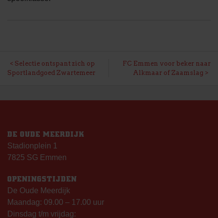
BERICHT
Selectie ontspant zich op
FC Emmen voor beker naar
Sportlandgoed Zwartemeer
Alkmaar of Zaamslag
NAVIGATIE
DE OUDE MEERDIJK
Stadionplein 1
7825 SG Emmen
OPENINGSTIJDEN
De Oude Meerdijk
Maandag: 09.00 – 17.00 uur
Dinsdag t/m vrijdag: