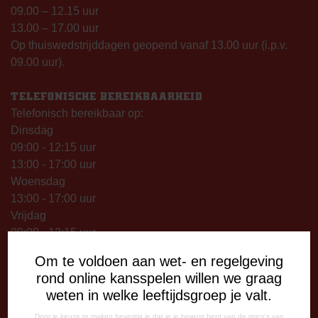
09.00 – 12.15 uur
13.00 – 17.00 uur
Op thuiswedstrijddagen geopend vanaf 13.00 uur (i.p.v.
09.00 uur).
TELEFONISCHE BEREIKBAARHEID
Telefonisch bereikbaar op:
Dinsdag
09:00 - 12:15 uur
13:00 - 17:00 uur
Woensdag
13:00 - 17:00 uur
Vrijdag
09:00 - 12:15 uur
13:00 - 17:00 uur
Om te voldoen aan wet- en regelgeving
Op thuiswedstrijddagen bereikbaar vanaf 13:00 - 20:00 uur
rond online kansspelen willen we graag
weten in welke leeftijdsgroep je valt.
CORRESPONDENTIE-ADRES
Postbus 26
Door je keuze te maken bevestig je dat je je bewust bent van de risico's van