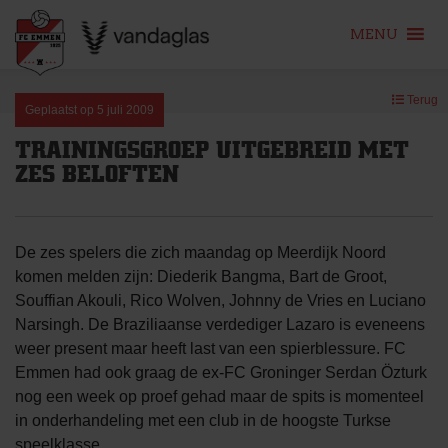
MENU
Skip
Terug
to
Geplaatst op
5 juli 2009
content
TRAININGSGROEP UITGEBREID MET
ZES BELOFTEN
De zes spelers die zich maandag op Meerdijk Noord
komen melden zijn: Diederik Bangma, Bart de Groot,
Souffian Akouli, Rico Wolven, Johnny de Vries en Luciano
Narsingh. De Braziliaanse verdediger Lazaro is eveneens
weer present maar heeft last van een spierblessure. FC
Emmen had ook graag de ex-FC Groninger Serdan Özturk
nog een week op proef gehad maar de spits is momenteel
in onderhandeling met een club in de hoogste Turkse
speelklasse.