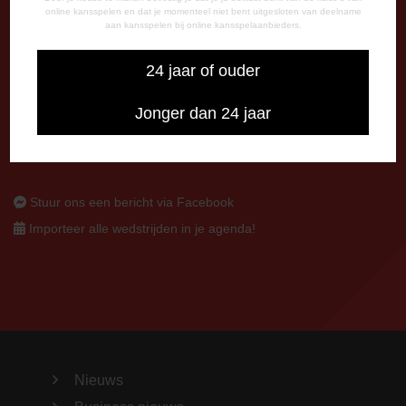
online kansspelen en dat je momenteel niet bent uitgesloten van deelname
7800 AA Emmen
aan kansspelen bij online kansspelaanbieders.
CONTACT
24 jaar of ouder
0591-670670
0591-621048
Jonger dan 24 jaar
info@fcemmen.nl
Stuur ons een bericht via Facebook
Importeer alle wedstrijden in je agenda!
Nieuws