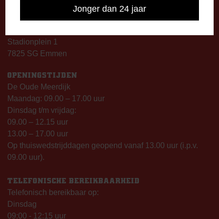
Jonger dan 24 jaar
DE OUDE MEERDIJK
Stadionplein 1
7825 SG Emmen
OPENINGSTIJDEN
De Oude Meerdijk
Maandag: 09.00 – 17.00 uur
Dinsdag t/m vrijdag:
09.00 – 12.15 uur
13.00 – 17.00 uur
Op thuiswedstrijddagen geopend vanaf 13.00 uur (i.p.v.
09.00 uur).
TELEFONISCHE BEREIKBAARHEID
Telefonisch bereikbaar op:
Dinsdag
09:00 - 12:15 uur