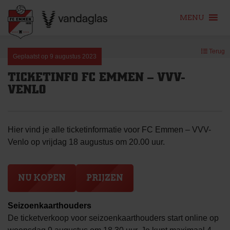
MENU
Skip
Terug
to
Geplaatst op
9 augustus 2023
content
TICKETINFO FC EMMEN – VVV-
VENLO
Hier vind je alle ticketinformatie voor FC Emmen – VVV-
Venlo op vrijdag 18 augustus om 20.00 uur.
NU KOPEN
PRIJZEN
Seizoenkaarthouders
De ticketverkoop voor seizoenkaarthouders start online op