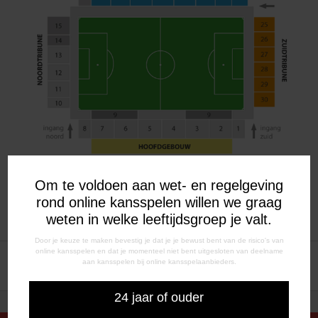
Om te voldoen aan wet- en regelgeving
rond online kansspelen willen we graag
weten in welke leeftijdsgroep je valt.
Door je keuze te maken bevestig je dat je je bewust bent van de risico's van
online kansspelen en dat je momenteel niet bent uitgesloten van deelname
BERICHT
Voetjebal in het najaar
Historie SC Cambuur – FC
aan kansspelen bij online kansspelaanbieders.
Emmen
NAVIGATIE
24 jaar of ouder