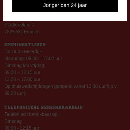
Jonger dan 24 jaar
DE OUDE MEERDIJK
Stadionplein 1
7825 SG Emmen
OPENINGSTIJDEN
De Oude Meerdijk
Maandag: 09.00 – 17.00 uur
Dinsdag t/m vrijdag:
09.00 – 12.15 uur
13.00 – 17.00 uur
Op thuiswedstrijddagen geopend vanaf 13.00 uur (i.p.v.
09.00 uur).
TELEFONISCHE BEREIKBAARHEID
Telefonisch bereikbaar op:
Dinsdag
09:00 - 12:15 uur