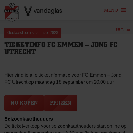
MENU
Skip
Terug
to
Geplaatst op
5 september 2023
content
TICKETINFO FC EMMEN – JONG FC
UTRECHT
Hier vind je alle ticketinformatie voor FC Emmen – Jong
FC Utrecht op maandag 18 september om 20.00 uur.
NU KOPEN
PRIJZEN
Seizoenkaarthouders
De ticketverkoop voor seizoenkaarthouders start online op