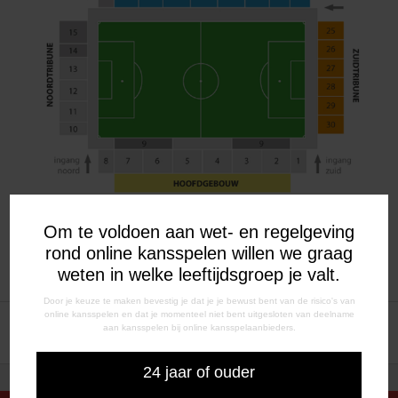
Om te voldoen aan wet- en regelgeving
rond online kansspelen willen we graag
weten in welke leeftijdsgroep je valt.
Door je keuze te maken bevestig je dat je je bewust bent van de risico's van
online kansspelen en dat je momenteel niet bent uitgesloten van deelname
BERICHT
#CheckJeBallen wint
Ticketinfo Jong Ajax – FC
aan kansspelen bij online kansspelaanbieders.
Voetbal Geeft Prijs 2022/2023
Emmen
NAVIGATIE
24 jaar of ouder