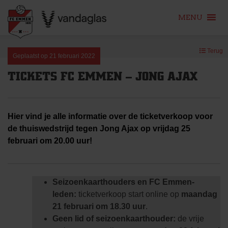
MENU
Skip
Terug
to
Geplaatst op
21 februari 2022
content
TICKETS FC EMMEN – JONG AJAX
Hier vind je alle informatie over de ticketverkoop voor
de thuiswedstrijd tegen Jong Ajax op vrijdag 25
februari om 20.00 uur!
Seizoenkaarthouders en FC Emmen-
leden:
ticketverkoop start online op
maandag
21 februari om 18.30 uur
.
Geen lid of seizoenkaarthouder:
de vrije