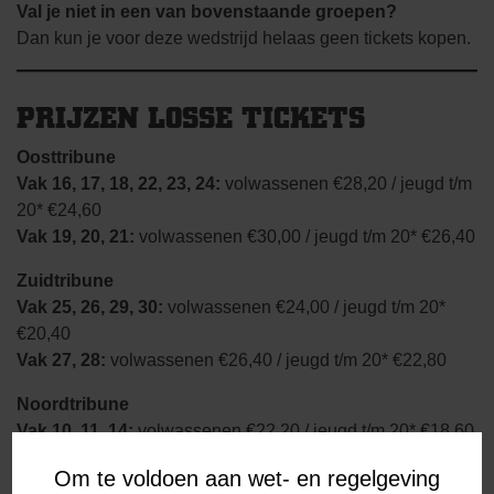
Val je niet in een van bovenstaande groepen?
Dan kun je voor deze wedstrijd helaas geen tickets kopen.
PRIJZEN LOSSE TICKETS
Oosttribune
Vak 16, 17, 18, 22, 23, 24:
volwassenen €28,20 / jeugd t/m
20* €24,60
Vak 19, 20, 21:
volwassenen €30,00 / jeugd t/m 20* €26,40
Zuidtribune
Vak 25, 26, 29, 30:
volwassenen €24,00 / jeugd t/m 20*
€20,40
Vak 27, 28:
volwassenen €26,40 / jeugd t/m 20* €22,80
Noordtribune
Vak 10, 11, 14:
volwassenen €22,20 / jeugd t/m 20* €18,60
Vak 12, 13:
volwassenen €24,00 / jeugd t/m 20* €20,40
Om te voldoen aan wet- en regelgeving