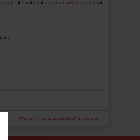
jk voor alle informatie op
hun website
of social
talen.
Wie Is ‘T? | Bouchouari & El Messaoudi