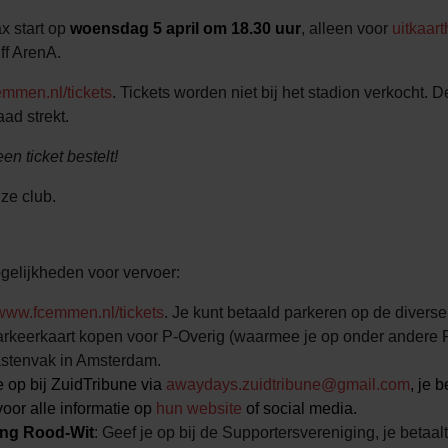
x start op
woensdag 5 april om 18.30 uur
, alleen voor
uitkaar
ff ArenA.
mmen.nl/tickets
. Tickets worden niet bij het stadion verkocht. D
ad strekt.
en ticket bestelt!
nze club.
gelijkheden voor vervoer:
www.fcemmen.nl/tickets
. Je kunt betaald parkeren op de diverse
parkeerkaart kopen voor P-Overig (waarmee je op onder andere 
astenvak in Amsterdam.
 op bij ZuidTribune via
awaydays.zuidtribune@gmail.com
, je 
voor alle informatie op
hun website
of social media.
ing Rood-Wit
: Geef je op bij de Supportersvereniging, je betaalt 