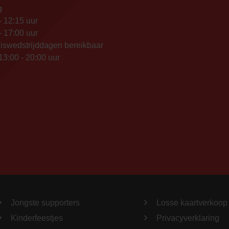
g
- 12:15 uur
- 17:00 uur
iswedstrijddagen bereikbaar
13:00 - 20:00 uur
Jongste supporters
Losse kaartverkoop
Kinderfeestjes
Privacyverklaring