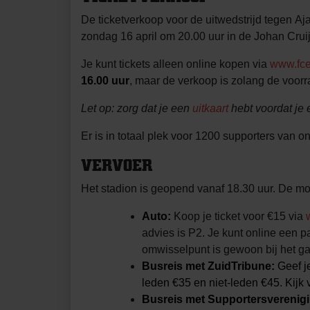
De ticketverkoop voor de uitwedstrijd tegen Aja
zondag 16 april om 20.00 uur in de Johan Cruij
Je kunt tickets alleen online kopen via
www.fce
16.00 uur
, maar de verkoop is zolang de voorra
Let op: zorg dat je een
uitkaart
hebt voordat je e
Er is in totaal plek voor 1200 supporters van o
VERVOER
Het stadion is geopend vanaf 18.30 uur. De mo
Auto:
Koop je ticket voor €15 via
advies is P2. Je kunt online een 
omwisselpunt is gewoon bij het g
Busreis met ZuidTribune:
Geef je
leden €35 en niet-leden €45. Kijk 
Busreis met Supportersverenig