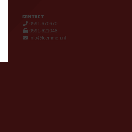
S
CONTACT
0591-670670
0591-621048
info@fcemmen.nl