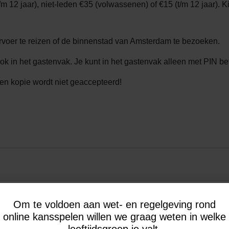
m 12 jaar), niet-leden €35 (volwassenen) of €15 (t/m 12 jaar). Ki
rvoer te reizen of de binnenstad van Amsterdam te bezoeken.
ook in het gastenvak. Je kunt in het gastenvak alleen met PIN be
een kopie wordt niet geaccepteerd!
Om te voldoen aan wet- en regelgeving rond
online kansspelen willen we graag weten in welke
leeftijdsgroep je valt.