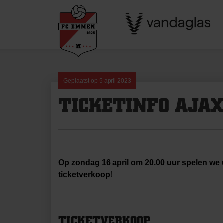
Skip
to
content
Geplaatst op
5 april 2023
TICKETINFO AJAX
Op zondag 16 april om 20.00 uur spelen we ui
ticketverkoop!
TICKETVERKOOP