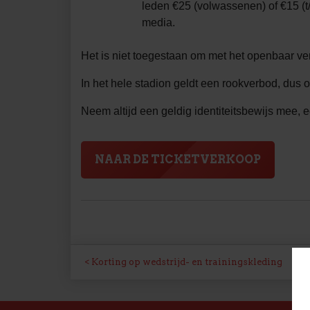
leden €25 (volwassenen) of €15 (t/
media.
Het is niet toegestaan om met het openbaar ve
In het hele stadion geldt een rookverbod, dus 
Neem altijd een geldig identiteitsbewijs mee, 
NAAR DE TICKETVERKOOP
BERICHT
Korting op wedstrijd- en trainingskleding
NAVIGATIE