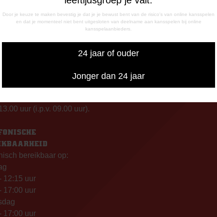
Door je keuze te maken bevestig je dat je je bewust bent van de risico's van online kansspelen
en dat je momenteel niet bent uitgesloten van deelname aan kansspelen bij online
INGSTIJDEN
CORRESPONDENTIE-ADRE
kansspelaanbieders.
de Meerdijk
Postbus 26
g: 09.00 – 17.00 uur
7800 AA Emmen
24 jaar of ouder
g t/m vrijdag:
– 12.15 uur
Jonger dan 24 jaar
– 17.00 uur
uiswedstrijddagen geopend
13.00 uur (i.p.v. 09.00 uur).
FONISCHE
IKBAARHEID
nisch bereikbaar op:
ag
- 12:15 uur
- 17:00 uur
sdag
- 17:00 uur