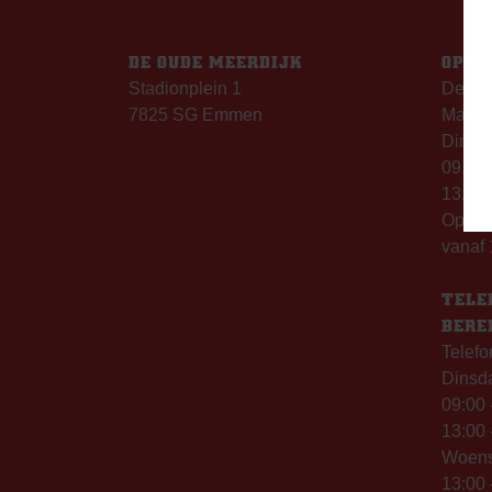
DE OUDE MEERDIJK
OPEN
Stadionplein 1
De Ou
7825 SG Emmen
Maanda
Dinsda
09.00 
13.00 
Op th
vanaf 
TELE
BERE
Telefo
Dinsd
09:00 
13:00 
Woen
13:00 