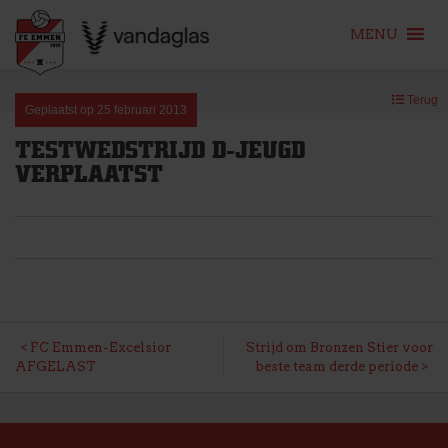
MENU
Skip
Terug
to
Geplaatst op
25 februari 2013
content
TESTWEDSTRIJD D-JEUGD
VERPLAATST
BERICHT
FC Emmen-Excelsior
Strijd om Bronzen Stier voor
AFGELAST
beste team derde periode
NAVIGATIE