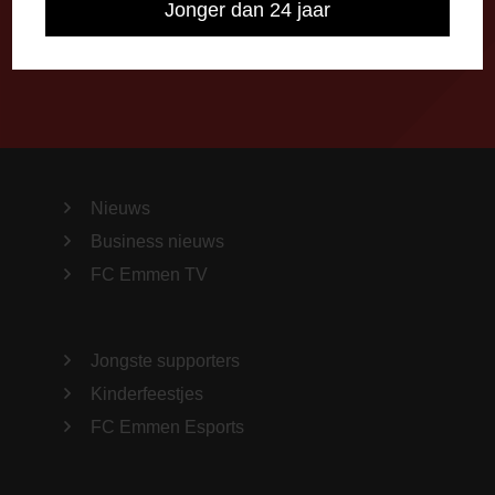
Jonger dan 24 jaar
Importeer alle wedstrijden in je agenda!
Nieuws
Business nieuws
FC Emmen TV
Jongste supporters
Kinderfeestjes
FC Emmen Esports