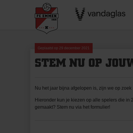
Skip
to
content
Geplaatst op
29 december 2021
STEM NU OP JOUW
Nu het jaar bijna afgelopen is, zijn we op zoek
Hieronder kun je kiezen op alle spelers die in
gemaakt? Stem nu via het formulier!