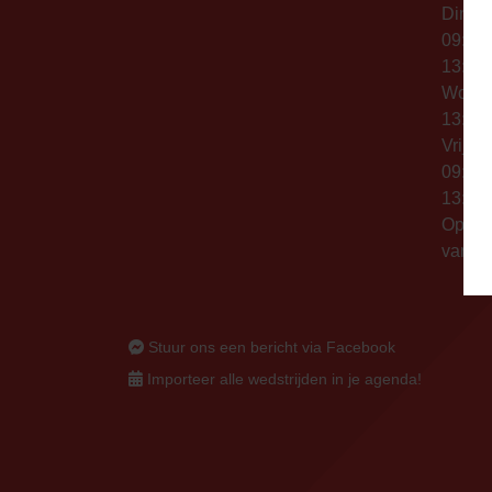
Dinsd
09:00 
13:00 
Woen
13:00 
Vrijda
09:00 
13:00 
Op thu
vanaf 
Stuur ons een bericht via Facebook
Importeer alle wedstrijden in je agenda!