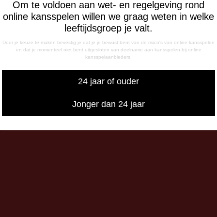
Om te voldoen aan wet- en regelgeving rond
ag
online kansspelen willen we graag weten in welke
- 12:15 uur
leeftijdsgroep je valt.
- 17:00 uur
sdag
Door je keuze te maken bevestig je dat je je bewust bent van de risico's van online kansspelen
en dat je momenteel niet bent uitgesloten van deelname aan kansspelen bij online
- 17:00 uur
kansspelaanbieders.
g
- 12:15 uur
24 jaar of ouder
- 17:00 uur
iswedstrijddagen bereikbaar
Jonger dan 24 jaar
13:00 - 20:00 uur