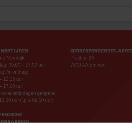
INGSTIJDEN
CORRESPONDENTIE-ADRE
de Meerdijk
Postbus 26
g: 09.00 – 17.00 uur
7800 AA Emmen
g t/m vrijdag:
– 12.15 uur
– 17.00 uur
uiswedstrijddagen geopend
13.00 uur (i.p.v. 09.00 uur).
FONISCHE
IKBAARHEID
nisch bereikbaar op: