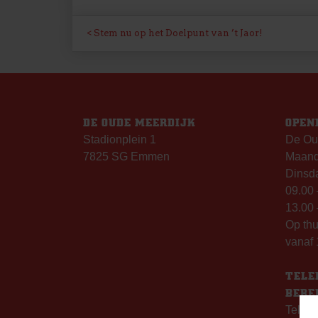
BERICHT
Stem nu op het Doelpunt van ’t Jaor!
NAVIGATIE
DE OUDE MEERDIJK
OPEN
Stadionplein 1
De Ou
7825 SG Emmen
Maanda
Dinsda
09.00 
13.00 
Op th
vanaf 
TELE
BERE
Telefo