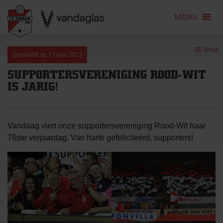
MENU
Skip
Terug
to
Geplaatst op
17 juni 2022
content
SUPPORTERSVERENIGING ROOD-WIT
IS JARIG!
Vandaag viert onze supportersvereniging Rood-Wit haar
76ste verjaardag. Van harte gefeliciteerd, supporters!