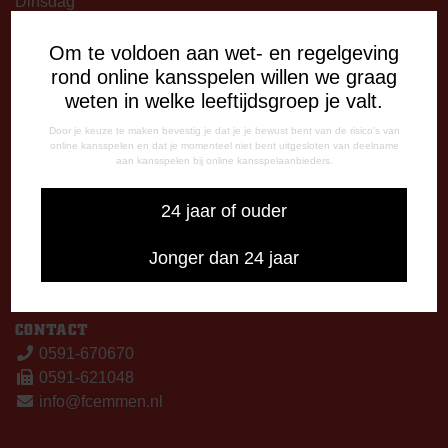
Dinsdag
09:00 - 12:15 uur
13:00 - 17:00 uur
Om te voldoen aan wet- en regelgeving
Woensdag
rond online kansspelen willen we graag
13:00 - 17:00 uur
weten in welke leeftijdsgroep je valt.
Vrijdag
Door je keuze te maken bevestig je dat je je bewust bent van de risico's van
09:00 - 12:15 uur
online kansspelen en dat je momenteel niet bent uitgesloten van deelname
aan kansspelen bij online kansspelaanbieders.
13:00 - 17:00 uur
Op thuiswedstrijddagen bereikbaar vanaf 13:00 - 20:00 uur
24 jaar of ouder
CORRESPONDENTIE-ADRES
Jonger dan 24 jaar
Postbus 26
7800 AA Emmen
CONTACT
0591-670670
0591-621048
info@fcemmen.nl