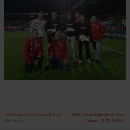
BERICHT
Nieuw contract voor Keziah
Trainersstaf jeugdopleiding
Veendorp
seizoen 2022-2023
NAVIGATIE