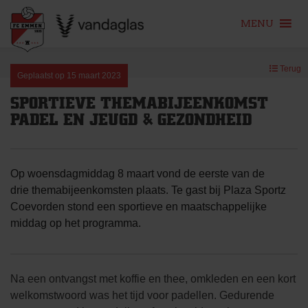
MENU
Skip
Terug
to
Geplaatst op
15 maart 2023
content
SPORTIEVE THEMABIJEENKOMST
PADEL EN JEUGD & GEZONDHEID
Op woensdagmiddag 8 maart vond de eerste van de
drie themabijeenkomsten plaats. Te gast bij Plaza Sportz
Coevorden stond een sportieve en maatschappelijke
middag op het programma.
Na een ontvangst met koffie en thee, omkleden en een kort
welkomstwoord was het tijd voor padellen. Gedurende