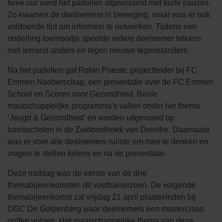
twee uur werd het padellen afgewisseld met korte pauzes.
Zo kwamen de deelnemers in beweging, maar was er ook
voldoende tijd om informeel te netwerken. Tijdens een
onderling toernooitje speelde iedere deelnemer telkens
met iemand anders en tegen nieuwe tegenstanders.
Na het padellen gaf Robin Poeste, projectleider bij FC
Emmen Naoberschap, een presentatie over de FC Emmen
School en Scoren voor Gezondheid. Beide
maatschappelijke programma’s vallen onder het thema
‘Jeugd & Gezondheid’ en worden uitgevoerd op
basisscholen in de Zuidoosthoek van Drenthe. Daarnaast
was er voor alle deelnemers ruimte om mee te denken en
vragen te stellen tijdens en na de presentatie.
Deze middag was de eerste van de drie
themabijeenkomsten dit voetbalseizoen. De volgende
themabijeenkomst zal vrijdag 21 april plaatsvinden bij
DGC De Gelpenberg waar deelnemers een masterclass
golfen volgen. Het maatschappelijke thema van deze