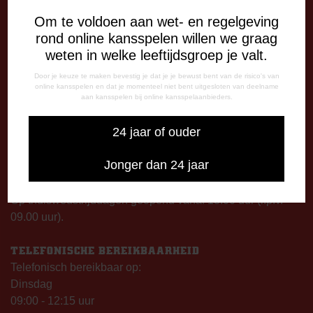
Om te voldoen aan wet- en regelgeving
DE OUDE MEERDIJK
rond online kansspelen willen we graag
Stadionplein 1
weten in welke leeftijdsgroep je valt.
7825 SG Emmen
Door je keuze te maken bevestig je dat je je bewust bent van de risico's van
online kansspelen en dat je momenteel niet bent uitgesloten van deelname
aan kansspelen bij online kansspelaanbieders.
OPENINGSTIJDEN
De Oude Meerdijk
24 jaar of ouder
Maandag: 09.00 – 17.00 uur
Dinsdag t/m vrijdag:
Jonger dan 24 jaar
09.00 – 12.15 uur
13.00 – 17.00 uur
Op thuiswedstrijddagen geopend vanaf 13.00 uur (i.p.v.
09.00 uur).
TELEFONISCHE BEREIKBAARHEID
Telefonisch bereikbaar op:
Dinsdag
09:00 - 12:15 uur