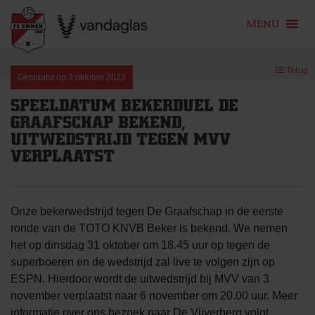
MENU
Skip
Terug
to
Geplaatst op
3 oktober 2023
content
SPEELDATUM BEKERDUEL DE
GRAAFSCHAP BEKEND,
UITWEDSTRIJD TEGEN MVV
VERPLAATST
Onze bekerwedstrijd tegen De Graafschap in de eerste
ronde van de TOTO KNVB Beker is bekend. We nemen
het op dinsdag 31 oktober om 18.45 uur op tegen de
superboeren en de wedstrijd zal live te volgen zijn op
ESPN. Hierdoor wordt de uitwedstrijd bij MVV van 3
november verplaatst naar 6 november om 20.00 uur. Meer
informatie over ons bezoek naar De Vijverberg volgt