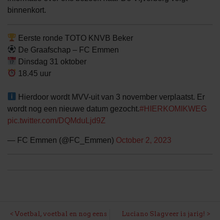
binnenkort.
Eerste ronde TOTO KNVB Beker
De Graafschap – FC Emmen
Dinsdag 31 oktober
18.45 uur
Hierdoor wordt MVV-uit van 3 november verplaatst. Er
wordt nog een nieuwe datum gezocht.
#HIERKOMIKWEG
pic.twitter.com/DQMduLjd9Z
— FC Emmen (@FC_Emmen)
October 2, 2023
BERICHT
Voetbal, voetbal en nog eens
Luciano Slagveer is jarig!