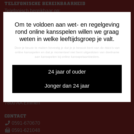
TELEFONISCHE BEREIKBAARHEID
Telefonisch bereikbaar op:
Dinsdag
Om te voldoen aan wet- en regelgeving
09:00 - 12:15 uur
rond online kansspelen willen we graag
13:00 - 17:00 uur
weten in welke leeftijdsgroep je valt.
Woensdag
13:00 - 17:00 uur
Door je keuze te maken bevestig je dat je je bewust bent van de risico's van
online kansspelen en dat je momenteel niet bent uitgesloten van deelname
Vrijdag
aan kansspelen bij online kansspelaanbieders.
09:00 - 12:15 uur
13:00 - 17:00 uur
24 jaar of ouder
Op thuiswedstrijddagen bereikbaar vanaf 13:00 - 20:00 uur
Jonger dan 24 jaar
CORRESPONDENTIE-ADRES
Postbus 26
7800 AA Emmen
CONTACT
0591-670670
0591-621048