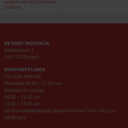
voetbal voor de FC Emmen
NAVIGATIE
OldStars
DE OUDE MEERDIJK
Stadionplein 1
7825 SG Emmen
OPENINGSTIJDEN
De Oude Meerdijk
Maandag: 09.00 – 17.00 uur
Dinsdag t/m vrijdag:
09.00 – 12.15 uur
13.00 – 17.00 uur
Op thuiswedstrijddagen geopend vanaf 13.00 uur (i.p.v.
09.00 uur).