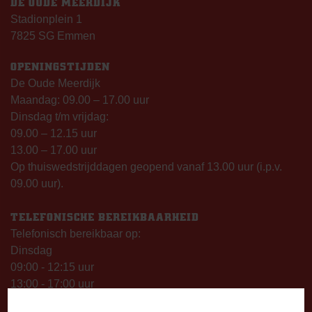
DE OUDE MEERDIJK
Stadionplein 1
7825 SG Emmen
OPENINGSTIJDEN
De Oude Meerdijk
Maandag: 09.00 – 17.00 uur
Dinsdag t/m vrijdag:
09.00 – 12.15 uur
13.00 – 17.00 uur
Op thuiswedstrijddagen geopend vanaf 13.00 uur (i.p.v.
09.00 uur).
TELEFONISCHE BEREIKBAARHEID
Telefonisch bereikbaar op:
Dinsdag
09:00 - 12:15 uur
13:00 - 17:00 uur
Woensdag