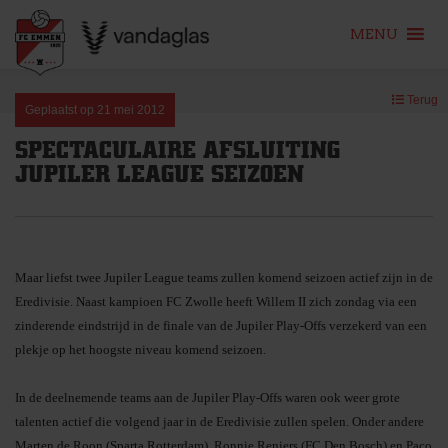
MENU
Skip
Terug
to
Geplaatst op
21 mei 2012
content
SPECTACULAIRE AFSLUITING
JUPILER LEAGUE SEIZOEN
Maar liefst twee Jupiler League teams zullen komend seizoen actief zijn in de
Eredivisie. Naast kampioen FC Zwolle heeft Willem II zich zondag via een
zinderende eindstrijd in de finale van de Jupiler Play-Offs verzekerd van een
plekje op het hoogste niveau komend seizoen.
In de deelnemende teams aan de Jupiler Play-Offs waren ook weer grote
talenten actief die volgend jaar in de Eredivisie zullen spelen. Onder andere
Marten de Roon (Sparta Rotterdam), Ronnie Reniers (FC Den Bosch) en Paco