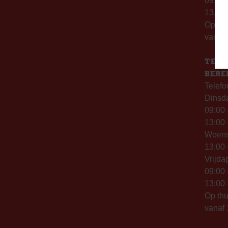
09.00 
13.00 
Op th
vanaf 
TELE
BERE
Telefo
Dinsd
09:00 
13:00 
Woen
13:00 
Vrijda
09:00 
13:00 
Op thu
vanaf 