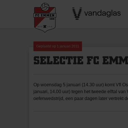
Skip
to
content
Geplaatst op
1 januari 2011
SELECTIE FC EMM
Op woensdag 5 januari (14.30 uur) komt Vfl Os
januari, 14.00 uur) tegen het tweede elftal va
oefenwedstrijd, een paar dagen later vertrekt 