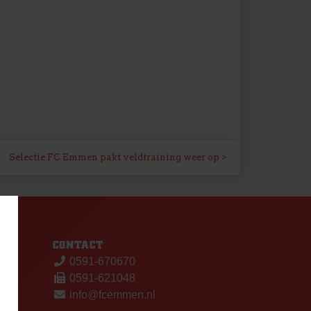
Selectie FC Emmen pakt veldtraining weer op
S
CONTACT
0591-670670
0591-621048
info@fcemmen.nl