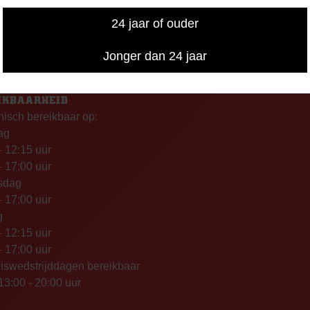
– 12.15 uur
– 17.00 uur
24 jaar of ouder
uiswedstrijddagen geopend
13.00 uur (i.p.v. 09.00 uur).
Jonger dan 24 jaar
FONISCHE
IKBAARHEID
nisch bereikbaar op:
ag
- 12:15 uur
- 17:00 uur
sdag
- 17:00 uur
g
- 12:15 uur
- 17:00 uur
iswedstrijddagen bereikbaar
13:00 - 20:00 uur