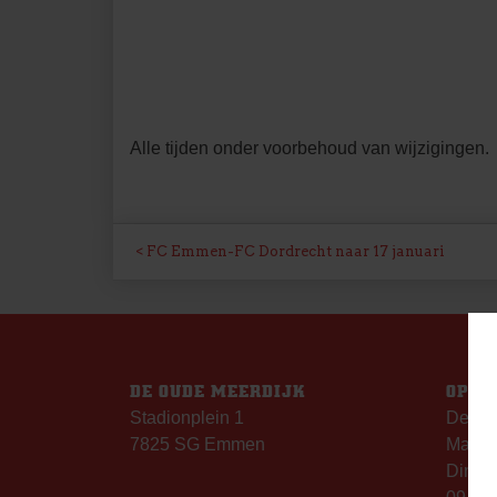
Alle tijden onder voorbehoud van wijzigingen.
BERICHT
FC Emmen-FC Dordrecht naar 17 januari
NAVIGATIE
DE OUDE MEERDIJK
OPEN
Stadionplein 1
De Ou
7825 SG Emmen
Maanda
Dinsda