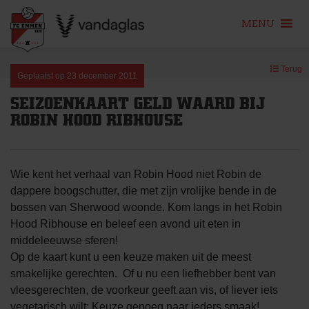
MENU
Skip
Terug
to
Geplaatst op
23 december 2011
content
SEIZOENKAART GELD WAARD BIJ
ROBIN HOOD RIBHOUSE
Wie kent het verhaal van Robin Hood niet Robin de
dappere boogschutter, die met zijn vrolijke bende in de
bossen van Sherwood woonde. Kom langs in het Robin
Hood Ribhouse en beleef een avond uit eten in
middeleeuwse sferen!
Op de kaart kunt u een keuze maken uit de meest
smakelijke gerechten. Of u nu een liefhebber bent van
vleesgerechten, de voorkeur geeft aan vis, of liever iets
vegetarisch wilt: Keuze genoeg naar ieders smaak!