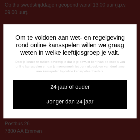
Op thuiswedstrijddagen geopend vanaf 13.00 uur (i.p.v.
09.00 uur).
TELEFONISCHE BEREIKBAARHEID
Telefonisch bereikbaar op:
Om te voldoen aan wet- en regelgeving
Dinsdag
rond online kansspelen willen we graag
09:00 - 12:15 uur
weten in welke leeftijdsgroep je valt.
13:00 - 17:00 uur
Door je keuze te maken bevestig je dat je je bewust bent van de risico's van
Woensdag
online kansspelen en dat je momenteel niet bent uitgesloten van deelname
aan kansspelen bij online kansspelaanbieders.
13:00 - 17:00 uur
Vrijdag
24 jaar of ouder
09:00 - 12:15 uur
13:00 - 17:00 uur
Jonger dan 24 jaar
Op thuiswedstrijddagen bereikbaar vanaf 13:00 - 20:00 uur
CORRESPONDENTIE-ADRES
Postbus 26
7800 AA Emmen