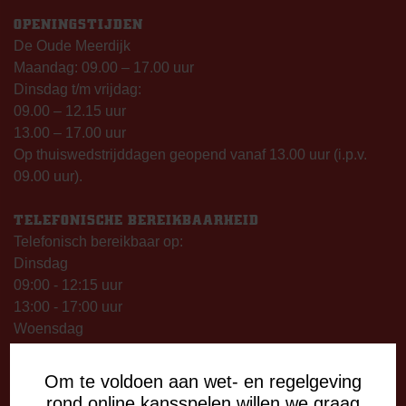
OPENINGSTIJDEN
De Oude Meerdijk
Maandag: 09.00 – 17.00 uur
Dinsdag t/m vrijdag:
09.00 – 12.15 uur
13.00 – 17.00 uur
Op thuiswedstrijddagen geopend vanaf 13.00 uur (i.p.v.
09.00 uur).
TELEFONISCHE BEREIKBAARHEID
Telefonisch bereikbaar op:
Dinsdag
09:00 - 12:15 uur
13:00 - 17:00 uur
Woensdag
13:00 - 17:00 uur
Vrijdag
Om te voldoen aan wet- en regelgeving
09:00 - 12:15 uur
rond online kansspelen willen we graag