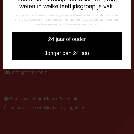
13:00 - 17:00 uur
weten in welke leeftijdsgroep je valt.
Op thuiswedstrijddagen bereikbaar vanaf 13:00 - 20:00 uur
Door je keuze te maken bevestig je dat je je bewust bent van de risico's van
online kansspelen en dat je momenteel niet bent uitgesloten van deelname
CORRESPONDENTIE-ADRES
aan kansspelen bij online kansspelaanbieders.
Postbus 26
7800 AA Emmen
24 jaar of ouder
CONTACT
Jonger dan 24 jaar
0591-670670
0591-621048
info@fcemmen.nl
Stuur ons een bericht via Facebook
Importeer alle wedstrijden in je agenda!