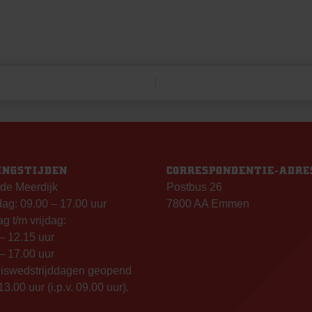
INGSTIJDEN
CORRESPONDENTIE-ADRE
de Meerdijk
Postbus 26
g: 09.00 – 17.00 uur
7800 AA Emmen
g t/m vrijdag:
– 12.15 uur
– 17.00 uur
uiswedstrijddagen geopend
13.00 uur (i.p.v. 09.00 uur).