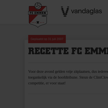
Skip
to
content
Geplaatst op
31 juli 2007
RECETTE FC EMM
Voor deze avond gelden vrije zitplaatsen, dus iedere
toegankelijk via de hoofdtribune. Steun de CliniClo
competitie, er voor staat!