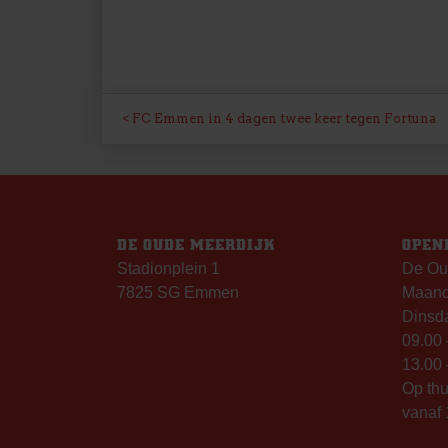
BERICHT
FC Emmen in 4 dagen twee keer tegen Fortuna
NAVIGATIE
DE OUDE MEERDIJK
OPEN
Stadionplein 1
De Ou
7825 SG Emmen
Maanda
Dinsda
09.00 
13.00 
Op th
vanaf 