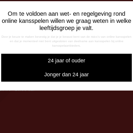
FONISCHE
IKBAARHEID
Om te voldoen aan wet- en regelgeving rond
nisch bereikbaar op:
online kansspelen willen we graag weten in welke
ag
leeftijdsgroep je valt.
- 12:15 uur
Door je keuze te maken bevestig je dat je je bewust bent van de risico's van online kansspelen
- 17:00 uur
en dat je momenteel niet bent uitgesloten van deelname aan kansspelen bij online
kansspelaanbieders.
sdag
- 17:00 uur
24 jaar of ouder
g
- 12:15 uur
Jonger dan 24 jaar
- 17:00 uur
iswedstrijddagen bereikbaar
13:00 - 20:00 uur