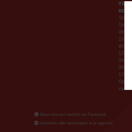
TELE
BERE
Telefo
Dinsd
09:00 
13:00 
Woen
13:00 
Vrijda
09:00 
13:00 
Op thu
vanaf 
Stuur ons een bericht via Facebook
Importeer alle wedstrijden in je agenda!