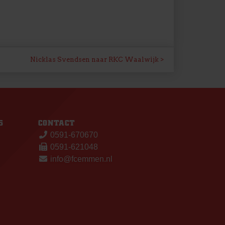
Nicklas Svendsen naar RKC Waalwijk
S
CONTACT
0591-670670
0591-621048
info@fcemmen.nl