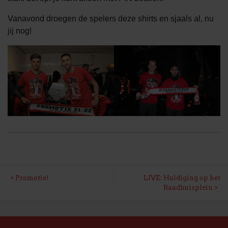
Vanavond droegen de spelers deze shirts en sjaals al, nu
jij nog!
BERICHT
Promotie!
LIVE: Huldiging op het
Raadhuisplein
NAVIGATIE