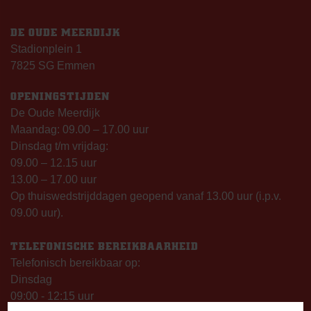
DE OUDE MEERDIJK
Stadionplein 1
7825 SG Emmen
OPENINGSTIJDEN
De Oude Meerdijk
Maandag: 09.00 – 17.00 uur
Dinsdag t/m vrijdag:
09.00 – 12.15 uur
13.00 – 17.00 uur
Op thuiswedstrijddagen geopend vanaf 13.00 uur (i.p.v.
09.00 uur).
TELEFONISCHE BEREIKBAARHEID
Telefonisch bereikbaar op:
Dinsdag
09:00 - 12:15 uur