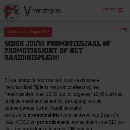
MENU
Skip
Terug
to
Geplaatst op
16 april 2022
content
SCOOR JOUW PROMOTIESJAAL OF
PROMOTIESHIRT OP HET
RAADHUISPLEIN!
Bij de promotie hoort natuurlijk ook exclusieve
merchandise! Tijdens het promotiefeest op het
Raadhuisplein (van 15.30 uur tot ongeveer 19.45 uur) kun
je bij de merchandisetent (bij de uitgang van de
parkeergarage op het Raadhuisplein)
exclusieve
promotieshirts
(voor kinderen van 2 jaar t/m
maat XXXL) en
promotiesjaals
bemachtigen voor €10 per
stuk. Let op: je kunt alleen met PIN betalen.