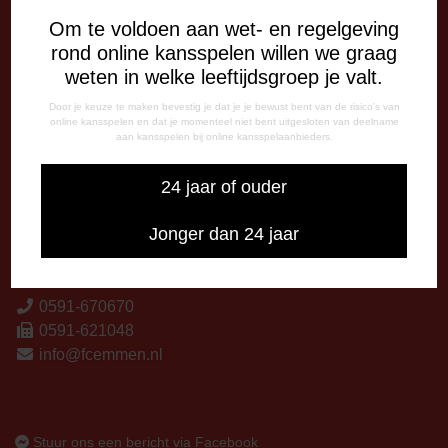
13:00 - 17:00 uur
Om te voldoen aan wet- en regelgeving
Woensdag
rond online kansspelen willen we graag
13:00 - 17:00 uur
weten in welke leeftijdsgroep je valt.
Vrijdag
09:00 - 12:15 uur
Door je keuze te maken bevestig je dat je je bewust bent van de risico's van
13:00 - 17:00 uur
online kansspelen en dat je momenteel niet bent uitgesloten van deelname
aan kansspelen bij online kansspelaanbieders.
Op thuiswedstrijddagen bereikbaar vanaf 13:00 - 20:00 uur
24 jaar of ouder
CORRESPONDENTIE-ADRES
Postbus 26
Jonger dan 24 jaar
7800 AA Emmen
CONTACT
0591-670670
0591-621048
info@fcemmen.nl
Stuur ons een bericht via Facebook