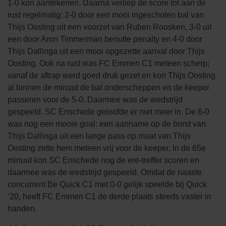
1-0 kon aantekenen. Daarna verliep de score tot aan de
rust regelmatig: 2-0 door een mooi ingeschoten bal van
Thijs Oosting uit een voorzet van Ruben Roosken, 3-0 uit
een door Aron Timmerman benutte penalty en 4-0 door
Thijs Dallinga uit een mooi opgezette aanval door Thijs
Oosting. Ook na rust was FC Emmen C1 meteen scherp;
vanaf de aftrap werd goed druk gezet en kon Thijs Oosting
al binnen de minuut de bal onderscheppen en de keeper
passeren voor de 5-0. Daarmee was de wedstrijd
gespeeld. SC Enschede geloofde er niet meer in. De 6-0
was nog een mooie goal: een aanname op de borst van
Thijs Dallinga uit een lange pass op maat van Thijs
Oosting zette hem meteen vrij voor de keeper. In de 65e
minuut kon SC Enschede nog de ere-treffer scoren en
daarmee was de wedstrijd gespeeld. Omdat de naaste
concurrent Be Quick C1 met 0-0 gelijk speelde bij Quick
’20, heeft FC Emmen C1 de derde plaats steeds vaster in
handen.