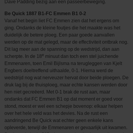
Dave Padding bezig aan een passeerbeweging.
Be Quick 1887 B1-FC Emmen B1 0-2
Vanaf het begin liet FC Emmen zien dat het ergens om
ging. Ondanks de kleine foutjes die het maakte was het
duidelijk de betere ploeg. Een paar goede aanvallen
werden op de mat gelegd, maar de effectiviteit ontbrak nog.
Dit lag meer aan de spanning op de wedstrijd, dan aan
e
scherpte. In de 18
minuut dan toch een stel juichende
Emmenaren, toen Emil Bijlsma na terugleggen van Kjelt
Engbers doeltreffend uithaalde, 0-1. Hierna werd de
wedstrijd nog wat nerveuzer hervat door beide ploegen. De
druk lag bij de thuisploeg, maar echte kansen werden door
hen niet gecreëerd.
Met 0-1 brak de rust aan, maar
ondanks dat FC Emmen B1 op dat moment er goed voor
stond, moest er wel een schepje bovenop: elkaar helpen
over het hele veld was het devies.
Na de rust een
aandringend Be Quick wat echter geen enkele kans
opleverde, terwijl de Emmenaren er gevaarlijk uit kwamen.