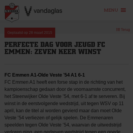
MENU
Skip
Terug
to
Geplaatst op
28 maart 2015
content
PERFECTE DAG VOOR JEUGD FC
EMMEN: ZEVEN KEER WINST
FC Emmen A1-Olde Veste ’54 A1 6-1
FC Emmen A1 heeft een forse stap in de richting van het
kampioenschap gedaan door de voornaamste concurrent,
het Steenwijker Olde Veste ’54, met 6-1 af te serveren. Bij
winst in de eerstvolgende wedstrijd, uit tegen WSV op 11
april, kan de titel al worden gevierd maar dan moet Olde
Veste ’54 verliezen of gelijk spelen. De Emmenaren
speelden tegen Olde Veste ’54, waarvan de uitwedstrijd
verloren ging, een gedreven wedstrijd tegen een goede