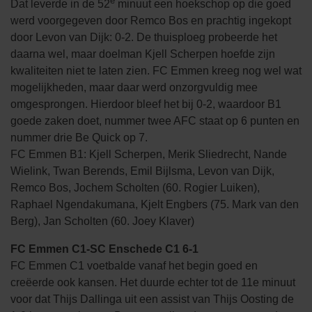
e
Dat leverde in de 52
minuut een hoekschop op die goed
werd voorgegeven door Remco Bos en prachtig ingekopt
door Levon van Dijk: 0-2. De thuisploeg probeerde het
daarna wel, maar doelman Kjell Scherpen hoefde zijn
kwaliteiten niet te laten zien. FC Emmen kreeg nog wel wat
mogelijkheden, maar daar werd onzorgvuldig mee
omgesprongen. Hierdoor bleef het bij 0-2, waardoor B1
goede zaken doet, nummer twee AFC staat op 6 punten en
nummer drie Be Quick op 7.
FC Emmen B1: Kjell Scherpen, Merik Sliedrecht, Nande
Wielink, Twan Berends, Emil Bijlsma, Levon van Dijk,
Remco Bos, Jochem Scholten (60. Rogier Luiken),
Raphael Ngendakumana, Kjelt Engbers (75. Mark van den
Berg), Jan Scholten (60. Joey Klaver)
FC Emmen C1-SC Enschede C1 6-1
FC Emmen C1 voetbalde vanaf het begin goed en
creëerde ook kansen. Het duurde echter tot de 11e minuut
voor dat Thijs Dallinga uit een assist van Thijs Oosting de