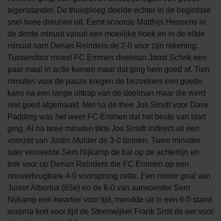
tegenstander. De thuisploeg deelde echter in de beginfase
snel twee dreunen uit. Eerst scoorde Matthijs Hensens in
de derde minuut vanuit een moeilijke hoek en in de elfde
minuut nam Derian Reinders de 2-0 voor zijn rekening.
Tussendoor moest FC Emmen doelman Joost Schrik een
paar maal in actie komen maar dat ging hem goed af. Tien
minuten voor de pauze kregen de bezoekers een goede
kans na een lange uittrap van de doelman maar die werd
niet goed afgemaakt. Met na de thee Jos Smidt voor Dave
Padding was het weer FC Emmen dat het beste van start
ging. Al na twee minuten tikte Jos Smidt indirect uit een
voorzet van Justin Mulder de 3-0 binnen. Twee minuten
later veroverde Sem Nijkamp de bal op de achterlijn en
trok voor op Derian Reinders die FC Emmen op een
onoverbrugbare 4-0 voorsprong zette. Een mooie goal van
Junior Albertus (65e) en de 6-0 van aanvoerder Sem
Nijkamp een kwartier voor tijd, mondde uit in een 6-0 stand
waarna kort voor tijd de Steenwijker Frank Smit de eer voor