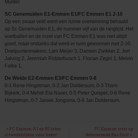
Mulder
SC Genemuiden E1-Emmen E1/FC Emmen E1 2-10
Op een zwaar veld werd een ruime overwinning behaald
op Sc Genemuiden E1, de nummer vijf van de ranglijst. Het
voetballen en de inzet van FC Emmen E1 was niet altijd
goed, maar ondanks dat werd er ruim gewonnen met 2-10.
Doelpuntenmakers: Lars Meijer 3, Damien Zwikker 2, Jort
Jalving 2, Jeremiah Ridderbusch 1, Florian Zegiri 1, Melvin
Falke 1.
De Weide E2-Emmen E3/FC Emmen 0-8
0-1 Rene Hingstman, 0-2 Jan Doldersum, 0-3 Thom
Bijkerk, 0-4 Mehdi Ela Naser, 0-5 Peter Quispel, 0-6 Rene
Hingstman, 0-7 Janiek Jongsma, 0-8 Jan Doldersum.
BERICHT
FC Emmen A1 en B1 loten
FC Emmen trots op
uitwedstrijden voor beker
debuterende Bas Dost