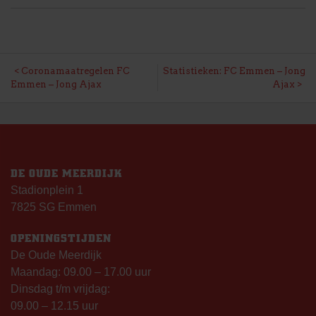
BERICHT
Coronamaatregelen FC
Statistieken: FC Emmen – Jong
Emmen – Jong Ajax
Ajax
NAVIGATIE
DE OUDE MEERDIJK
Stadionplein 1
7825 SG Emmen
OPENINGSTIJDEN
De Oude Meerdijk
Maandag: 09.00 – 17.00 uur
Dinsdag t/m vrijdag:
09.00 – 12.15 uur