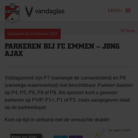
MENU
Skip
Terug
to
Geplaatst op
24 februari 2022
content
PARKEREN BIJ FC EMMEN – JONG
AJAX
Vrijdagavond zijn P7 (vanwege de carnavalstent) en P8
(vanwege wateroverlast) niet beschikbaar. Parkeer daarom
op P4, P5, P6, P8 of P9. Als sponsor kunt u gewoon
parkeren op PVIP, P1+, P1 of P3, zoals aangegeven staat
op de parkeerkaart.
Kom op tijd in verband met de verwachte drukte!