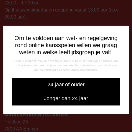
13.00 – 17.00 uur
Op thuiswedstrijddagen geopend vanaf 13.00 uur (i.p.v.
09.00 uur).
TELEFONISCHE BEREIKBAARHEID
Om te voldoen aan wet- en regelgeving
Telefonisch bereikbaar op:
rond online kansspelen willen we graag
Dinsdag
weten in welke leeftijdsgroep je valt.
09:00 - 12:15 uur
13:00 - 17:00 uur
Door je keuze te maken bevestig je dat je je bewust bent van de risico's van
online kansspelen en dat je momenteel niet bent uitgesloten van deelname
Woensdag
aan kansspelen bij online kansspelaanbieders.
13:00 - 17:00 uur
Vrijdag
24 jaar of ouder
09:00 - 12:15 uur
13:00 - 17:00 uur
Jonger dan 24 jaar
Op thuiswedstrijddagen bereikbaar vanaf 13:00 - 20:00 uur
CORRESPONDENTIE-ADRES
Postbus 26
7800 AA Emmen