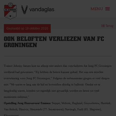
MENU
Skip
Terug
to
Geplaatst op
18 oktober 2010
content
OOK BELOFTEN VERLIEZEN VAN FC
GRONINGEN
Trainer Johnny Jansen kon na afloop niet anders dan concluderen dat Jong FC Groningen
verdiend had gewonnen: “Zij hebben de betere kansen gehad. Het was een terechte
overwinning voor Jong FC Groningen.” Volgens de oefenmeester gingen er veel dingen
mis: “We waren te lang aan de bal en bovendien slordig in balbezit. Omdat we te
langdradig waren, konden we eigenlijk niet gevaarlijk worden en lieten we veel
momenten onbenut.”
Opstelling Jong Heerenveen/ Emmen:
Steppe; Wolven, Haglund, Gouweleeuw, Huntink;
Van Anholt, Djuricic, Shayesteh (77. Seymonson); Narsingh, Fazli (65. Slagveer),
Elyounoussi