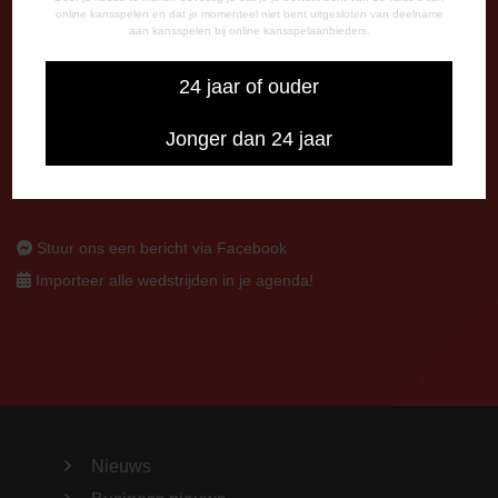
online kansspelen en dat je momenteel niet bent uitgesloten van deelname
7800 AA Emmen
aan kansspelen bij online kansspelaanbieders.
CONTACT
24 jaar of ouder
0591-670670
0591-621048
Jonger dan 24 jaar
info@fcemmen.nl
Stuur ons een bericht via Facebook
Importeer alle wedstrijden in je agenda!
Nieuws