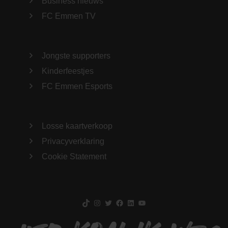
Business nieuws
FC Emmen TV
Jongste supporters
Kinderfeestjes
FC Emmen Esports
Losse kaartverkoop
Privacyverklaring
Cookie Statement
TikTok
Instagram
Twitter
Facebook
LinkedIn
YouTube