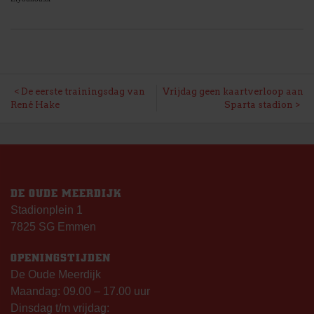
BERICHT
De eerste trainingsdag van
Vrijdag geen kaartverloop aan
René Hake
Sparta stadion
NAVIGATIE
DE OUDE MEERDIJK
Stadionplein 1
7825 SG Emmen
OPENINGSTIJDEN
De Oude Meerdijk
Maandag: 09.00 – 17.00 uur
Dinsdag t/m vrijdag: