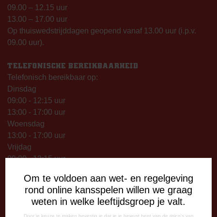
09.00 – 12.15 uur
13.00 – 17.00 uur
Op thuiswedstrijddagen geopend vanaf 13.00 uur (i.p.v.
09.00 uur).
TELEFONISCHE BEREIKBAARHEID
Telefonisch bereikbaar op:
Dinsdag
09:00 - 12:15 uur
13:00 - 17:00 uur
Woensdag
13:00 - 17:00 uur
Vrijdag
09:00 - 12:15 uur
13:00 - 17:00 uur
Om te voldoen aan wet- en regelgeving
Op thuiswedstrijddagen bereikbaar vanaf 13:00 - 20:00 uur
rond online kansspelen willen we graag
weten in welke leeftijdsgroep je valt.
CORRESPONDENTIE-ADRES
Postbus 26
Door je keuze te maken bevestig je dat je je bewust bent van de risico's van