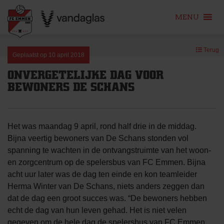
MENU
Skip
Terug
to
Geplaatst op
10 april 2018
content
ONVERGETELIJKE DAG VOOR
BEWONERS DE SCHANS
Het was maandag 9 april, rond half drie in de middag.
Bijna veertig bewoners van De Schans stonden vol
spanning te wachten in de ontvangstruimte van het woon-
en zorgcentrum op de spelersbus van FC Emmen. Bijna
acht uur later was de dag ten einde en kon teamleider
Herma Winter van De Schans, niets anders zeggen dan
dat de dag een groot succes was. “De bewoners hebben
echt de dag van hun leven gehad. Het is niet velen
gegeven om de hele dag de spelersbus van FC Emmen