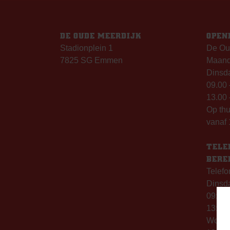
DE OUDE MEERDIJK
OPEN
Stadionplein 1
De Ou
7825 SG Emmen
Maanda
Dinsda
09.00 
13.00 
Op th
vanaf 
TELE
BERE
Telefo
Dinsd
09:00 
13:00 
Woen