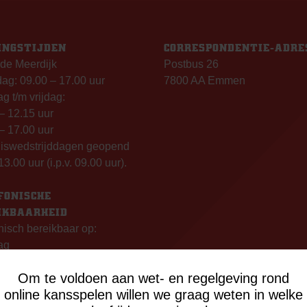
INGSTIJDEN
CORRESPONDENTIE-ADRE
de Meerdijk
Postbus 26
g: 09.00 – 17.00 uur
7800 AA Emmen
g t/m vrijdag:
– 12.15 uur
– 17.00 uur
uiswedstrijddagen geopend
13.00 uur (i.p.v. 09.00 uur).
FONISCHE
IKBAARHEID
nisch bereikbaar op:
ag
- 12:15 uur
Om te voldoen aan wet- en regelgeving rond
- 17:00 uur
online kansspelen willen we graag weten in welke
sdag