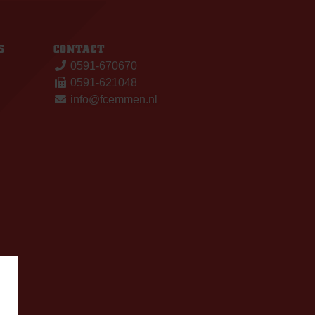
S
CONTACT
0591-670670
0591-621048
info@fcemmen.nl