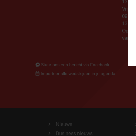
13:00 
Vrijda
09:00 
13:00 
Op thu
vanaf 
Stuur ons een bericht via Facebook
Importeer alle wedstrijden in je agenda!
Nieuws
Business nieuws