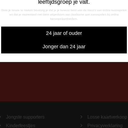
leeftijdsgroep je valt.
- 17:00 uur
g
Door je keuze te maken bevestig je dat je je bewust bent van de risico's van online kansspelen
en dat je momenteel niet bent uitgesloten van deelname aan kansspelen bij online
- 12:15 uur
kansspelaanbieders.
- 17:00 uur
iswedstrijddagen bereikbaar
24 jaar of ouder
13:00 - 20:00 uur
Jonger dan 24 jaar
Jongste supporters
Losse kaartverkoop
Kinderfeestjes
Privacyverklaring