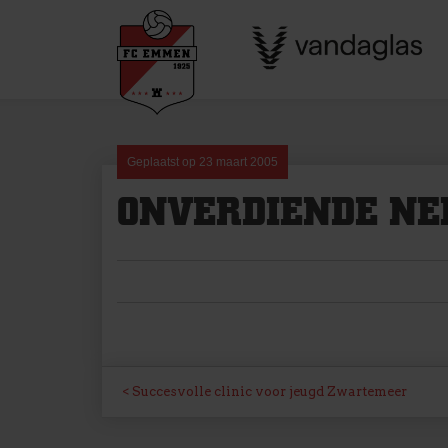
Skip
to
content
Geplaatst op
23 maart 2005
ONVERDIENDE NE
BERICHT
Succesvolle clinic voor jeugd Zwartemeer
NAVIGATIE