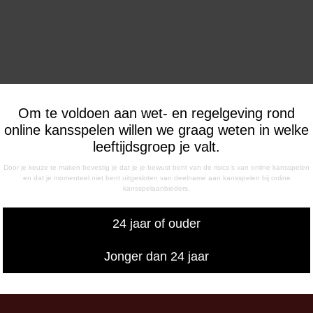
 Schouten, Dekker, Stam; Mastoras, Smit (90+3. Kerssens), Kw
Om te voldoen aan wet- en regelgeving rond
online kansspelen willen we graag weten in welke
9. Parzyszek), Dirksen, Hardeveld; Kieftenbeld (77. Vos), Smee
leeftijdsgroep je valt.
Door je keuze te maken bevestig je dat je je bewust bent van de risico's van online kansspelen
en dat je momenteel niet bent uitgesloten van deelname aan kansspelen bij online
kansspelaanbieders.
24 jaar of ouder
Jonger dan 24 jaar