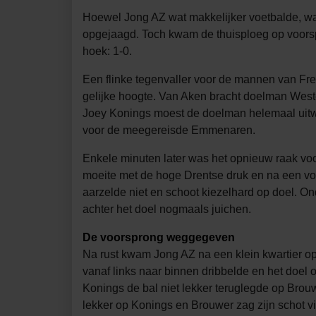
Hoewel Jong AZ wat makkelijker voetbalde, w
opgejaagd. Toch kwam de thuisploeg op voorspr
hoek: 1-0.
Een flinke tegenvaller voor de mannen van Fr
gelijke hoogte. Van Aken bracht doelman Weste
Joey Konings moest de doelman helemaal uitwijk
voor de meegereisde Emmenaren.
Enkele minuten later was het opnieuw raak vo
moeite met de hoge Drentse druk en na een voo
aarzelde niet en schoot kiezelhard op doel. O
achter het doel nogmaals juichen.
De voorsprong weggegeven
Na rust kwam Jong AZ na een klein kwartier op 
vanaf links naar binnen dribbelde en het doel
Konings de bal niet lekker teruglegde op Brouwe
lekker op Konings en Brouwer zag zijn schot v