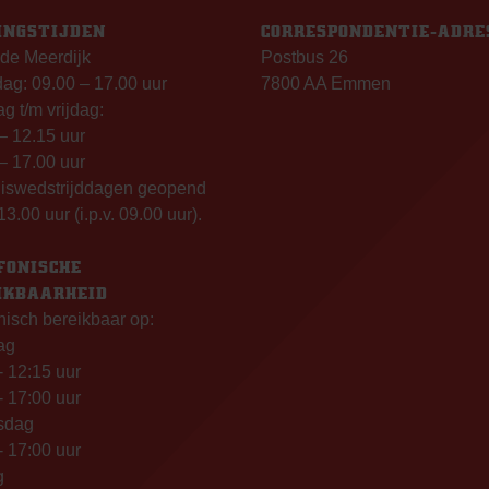
INGSTIJDEN
CORRESPONDENTIE-ADRE
de Meerdijk
Postbus 26
g: 09.00 – 17.00 uur
7800 AA Emmen
g t/m vrijdag:
– 12.15 uur
– 17.00 uur
uiswedstrijddagen geopend
13.00 uur (i.p.v. 09.00 uur).
FONISCHE
IKBAARHEID
nisch bereikbaar op:
ag
- 12:15 uur
- 17:00 uur
sdag
- 17:00 uur
g