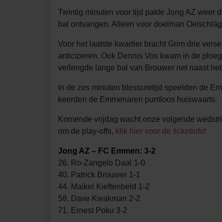
Twintig minuten voor tijd pakte Jong AZ weer 
bal ontvangen. Alleen voor doelman Oelschlägel 
Voor het laatste kwartier bracht Grim drie ve
anticiperen. Ook Dennis Vos kwam in de ploeg o
verlengde lange bal van Brouwer net naast het
In de zes minuten blessuretijd speelden de Emm
keerden de Emmenaren puntloos huiswaarts.
Komende vrijdag wacht onze volgende wedstrijd
om de play-offs,
klik hier voor de ticketinfo!
Jong AZ – FC Emmen: 3-2
26. Ro-Zangelo Daal 1-0
40. Patrick Brouwer 1-1
44. Maikel Kieftenbeld 1-2
58. Dave Kwakman 2-2
71. Ernest Poku 3-2