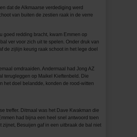
en dat de Alkmaarse verdediging werd
oot van buiten de zestien raak in de verre
Poku goed redding bracht, kwam Emmen op
l ver voor zich uit te spelen. Onder druk van
e zijlijn keurig raak schoot in het lege doel
helemaal omdraaiden. Andermaal had Jong AZ
l terugleggen op Maikel Kieftenbeld. Die
an het doel belandde, konden de rood-witten
arse treffer. Ditmaal was het Dave Kwakman die
. Emmen had bijna een heel snel antwoord toen
zijnet, Besuijen gaf in een uitbraak de bal niet