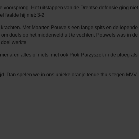
de voorsprong. Het uitstappen van de Drentse defensie ging niet
faalde hij niet: 3-2.
rse krachten. Met Maarten Pouwels een lange spits en de lopend
m duels op het middenveld uit te vechten. Pouwels was in de sl
 doel werkte.
enaren alles of niets, met ook Piotr Parzyszek in de ploeg als e
. Dan spelen we in ons unieke oranje tenue thuis tegen MVV. W