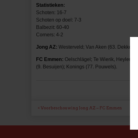
Statistieken:
Schoten: 16-7
Schoten op doel: 7-3
Balbezit: 60-40
Corners: 4-2
Jong AZ:
Westerveld; Van Aken (63. Dekkers),
FC Emmen:
Oelschlägel; Te Wierik, Heylen (8
(9. Besuijen); Konings (77. Pouwels).
BERICHT
Voorbeschouwing Jong AZ – FC Emmen
NAVIGATIE