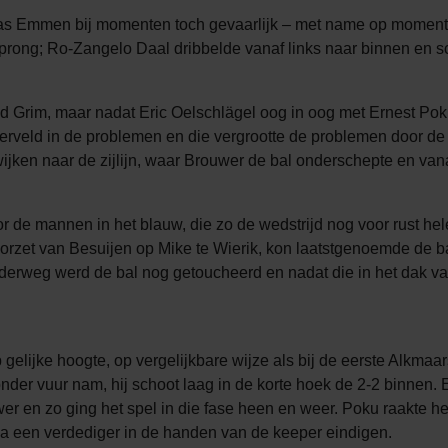
as Emmen bij momenten toch gevaarlijk – met name op moment
ong; Ro-Zangelo Daal dribbelde vanaf links naar binnen en sch
ed Grim, maar nadat Eric Oelschlägel oog in oog met Ernest 
rveld in de problemen en die vergrootte de problemen door de ba
en naar de zijlijn, waar Brouwer de bal onderschepte en vanaf d
or de mannen in het blauw, die zo de wedstrijd nog voor rust 
rzet van Besuijen op Mike te Wierik, kon laatstgenoemde de ba
nderweg werd de bal nog getoucheerd en nadat die in het dak v
gelijke hoogte, op vergelijkbare wijze als bij de eerste Alkma
 onder vuur nam, hij schoot laag in de korte hoek de 2-2 binnen
r en zo ging het spel in die fase heen en weer. Poku raakte het 
ia een verdediger in de handen van de keeper eindigen.