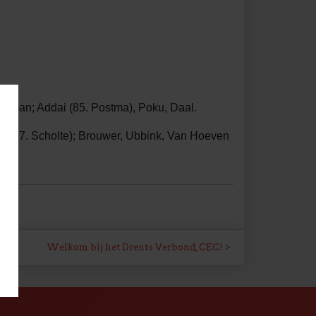
akman; Addai (85. Postma), Poku, Daal.
ts (77. Scholte); Brouwer, Ubbink, Van Hoeven
Welkom bij het Drents Verbond, CEC!