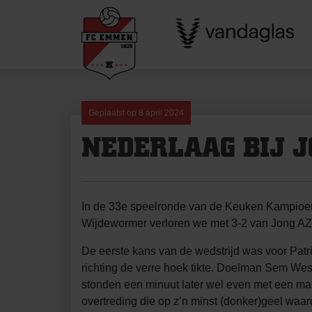
Skip
to
content
Geplaatst op
8 april 2024
NEDERLAAG BIJ 
In de 33e speelronde van de Keuken Kampioen 
Wijdewormer verloren we met 3-2 van Jong AZ
De eerste kans van de wedstrijd was voor Pat
richting de verre hoek tikte. Doelman Sem West
stonden een minuut later wel even met een ma
overtreding die op z’n minst (donker)geel waar