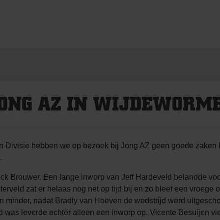
JONG AZ IN WIJDEWORM
Divisie hebben we op bezoek bij Jong AZ geen goede zaken kun
.
rick Brouwer. Een lange inworp van Jeff Hardeveld belandde vo
erveld zat er helaas nog net op tijd bij en zo bleef een vroege
n minder, nadat Bradly van Hoeven de wedstrijd werd uitgescho
d was leverde echter alleen een inworp op. Vicente Besuijen viel