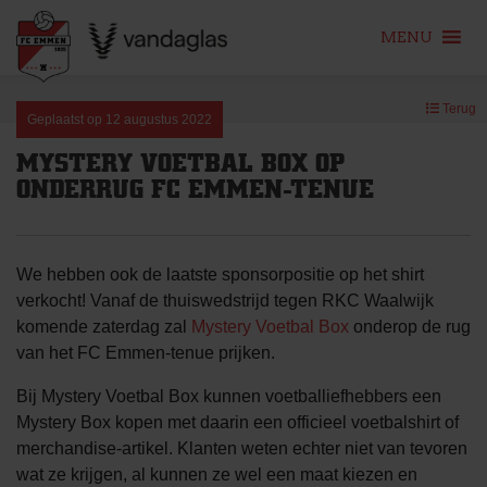
MENU
Skip
Terug
to
Geplaatst op
12 augustus 2022
content
MYSTERY VOETBAL BOX OP
ONDERRUG FC EMMEN-TENUE
We hebben ook de laatste sponsorpositie op het shirt
verkocht! Vanaf de thuiswedstrijd tegen RKC Waalwijk
komende zaterdag zal
Mystery Voetbal Box
onderop de rug
van het FC Emmen-tenue prijken.
Bij Mystery Voetbal Box kunnen voetballiefhebbers een
Mystery Box kopen met daarin een officieel voetbalshirt of
merchandise-artikel. Klanten weten echter niet van tevoren
wat ze krijgen, al kunnen ze wel een maat kiezen en