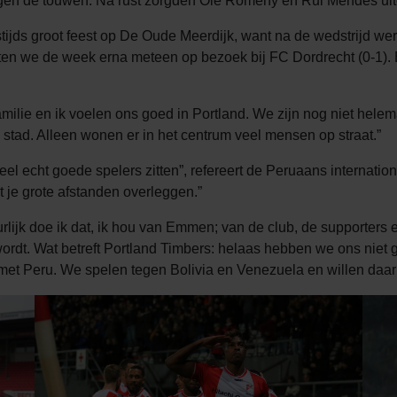
egen de touwen. Na rust zorgden Ole Romeny en Rui Mendes uite
jds groot feest op De Oude Meerdijk, want na de wedstrijd werd
en we de week erna meteen op bezoek bij FC Dordrecht (0-1). E
familie en ik voelen ons goed in Portland. We zijn nog niet hel
e stad. Alleen wonen er in het centrum veel mensen op straat.”
l echt goede spelers zitten”, refereert de Peruaans internation
t je grote afstanden overleggen.”
lijk doe ik dat, ik hou van Emmen; van de club, de supporters
dt. Wat betreft Portland Timbers: helaas hebben we ons niet ge
met Peru. We spelen tegen Bolivia en Venezuela en willen daar