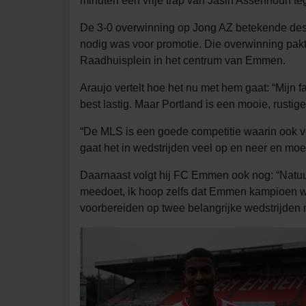
minuten een vrije trap van Jasin Assehnoun t
De 3-0 overwinning op Jong AZ betekende desti
nodig was voor promotie. Die overwinning pakt
Raadhuisplein in het centrum van Emmen.
Araujo vertelt hoe het nu met hem gaat: “Mijn 
best lastig. Maar Portland is een mooie, rustig
“De MLS is een goede competitie waarin ook vee
gaat het in wedstrijden veel op en neer en moe
Daarnaast volgt hij FC Emmen ook nog: “Natuur
meedoet, ik hoop zelfs dat Emmen kampioen wor
voorbereiden op twee belangrijke wedstrijden 