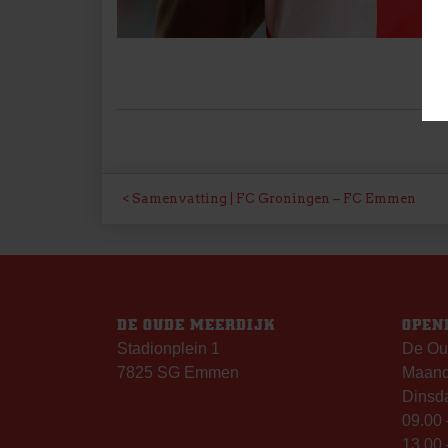
BERICHT
Samenvatting | FC Groningen – FC Emmen
NAVIGATIE
DE OUDE MEERDIJK
OPEN
Stadionplein 1
De Ou
7825 SG Emmen
Maanda
Dinsda
09.00 
13.00 