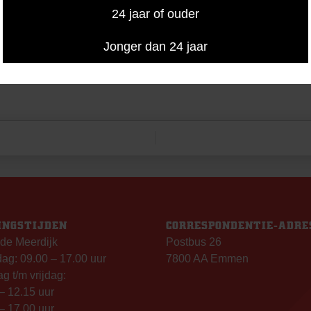
24 jaar of ouder
Jonger dan 24 jaar
INGSTIJDEN
CORRESPONDENTIE-ADRE
de Meerdijk
Postbus 26
g: 09.00 – 17.00 uur
7800 AA Emmen
g t/m vrijdag:
– 12.15 uur
– 17.00 uur