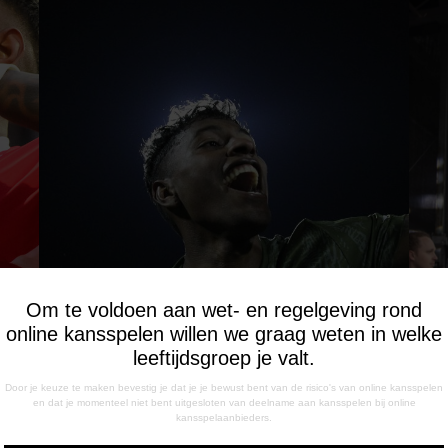
Om te voldoen aan wet- en regelgeving rond
online kansspelen willen we graag weten in welke
leeftijdsgroep je valt.
Door je keuze te maken bevestig je dat je je bewust bent van de risico's van online kansspelen
en dat je momenteel niet bent uitgesloten van deelname aan kansspelen bij online
kansspelaanbieders.