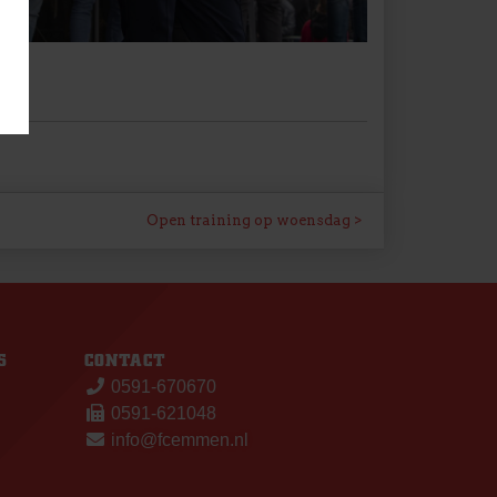
Open training op woensdag
S
CONTACT
0591-670670
0591-621048
info@fcemmen.nl