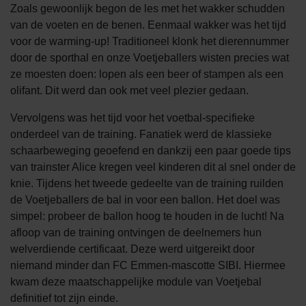
Zoals gewoonlijk begon de les met het wakker schudden
van de voeten en de benen. Eenmaal wakker was het tijd
voor de warming-up! Traditioneel klonk het dierennummer
door de sporthal en onze Voetjeballers wisten precies wat
ze moesten doen: lopen als een beer of stampen als een
olifant. Dit werd dan ook met veel plezier gedaan.
Vervolgens was het tijd voor het voetbal-specifieke
onderdeel van de training. Fanatiek werd de klassieke
schaarbeweging geoefend en dankzij een paar goede tips
van trainster Alice kregen veel kinderen dit al snel onder de
knie. Tijdens het tweede gedeelte van de training ruilden
de Voetjeballers de bal in voor een ballon. Het doel was
simpel: probeer de ballon hoog te houden in de lucht! Na
afloop van de training ontvingen de deelnemers hun
welverdiende certificaat. Deze werd uitgereikt door
niemand minder dan FC Emmen-mascotte SIBI. Hiermee
kwam deze maatschappelijke module van Voetjebal
definitief tot zijn einde.