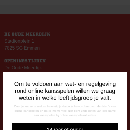
NAVIGATIE
DE OUDE MEERDIJK
Stadionplein 1
7825 SG Emmen
OPENINGSTIJDEN
De Oude Meerdijk
Maandag: 09.00 – 17.00 uur
Dinsdag t/m vrijdag:
Om te voldoen aan wet- en regelgeving
09.00 – 12.15 uur
rond online kansspelen willen we graag
13.00 – 17.00 uur
weten in welke leeftijdsgroep je valt.
Op thuiswedstrijddagen geopend vanaf 13.00 uur (i.p.v.
Door je keuze te maken bevestig je dat je je bewust bent van de risico's van
09.00 uur).
online kansspelen en dat je momenteel niet bent uitgesloten van deelname
aan kansspelen bij online kansspelaanbieders.
TELEFONISCHE BEREIKBAARHEID
24 jaar of ouder