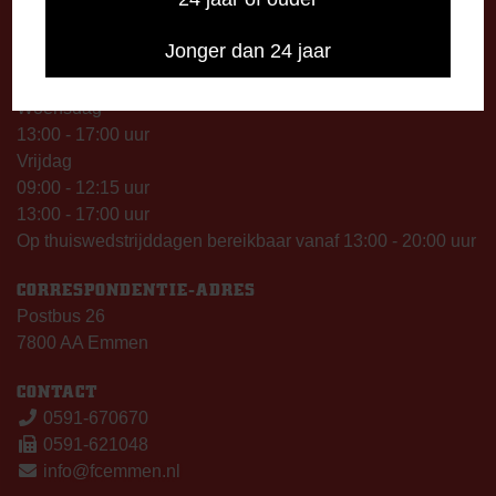
Telefonisch bereikbaar op:
Dinsdag
Jonger dan 24 jaar
09:00 - 12:15 uur
13:00 - 17:00 uur
Woensdag
13:00 - 17:00 uur
Vrijdag
09:00 - 12:15 uur
13:00 - 17:00 uur
Op thuiswedstrijddagen bereikbaar vanaf 13:00 - 20:00 uur
CORRESPONDENTIE-ADRES
Postbus 26
7800 AA Emmen
CONTACT
0591-670670
0591-621048
info@fcemmen.nl