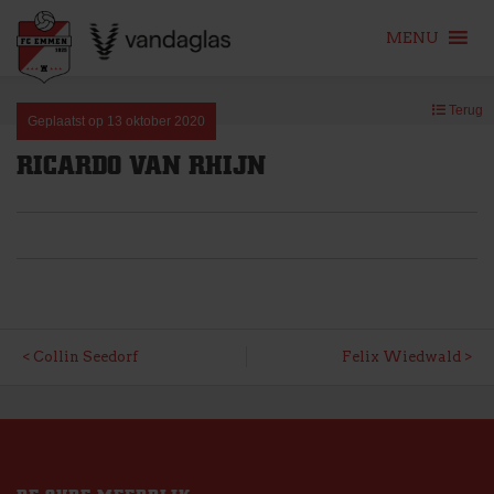
MENU
Skip
Terug
to
Geplaatst op
13 oktober 2020
content
RICARDO VAN RHIJN
BERICHT
Collin Seedorf
Felix Wiedwald
NAVIGATIE