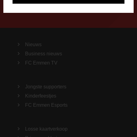
Nieuws
Business nieuws
FC Emmen TV
Jongste supporters
Kinderfeestjes
FC Emmen Esports
Losse kaartverkoop