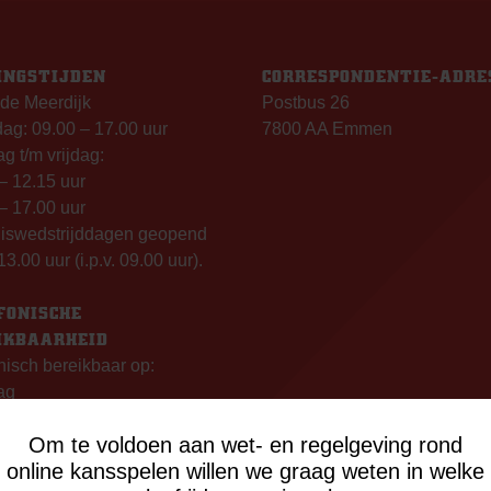
INGSTIJDEN
CORRESPONDENTIE-ADRE
de Meerdijk
Postbus 26
g: 09.00 – 17.00 uur
7800 AA Emmen
g t/m vrijdag:
– 12.15 uur
– 17.00 uur
uiswedstrijddagen geopend
13.00 uur (i.p.v. 09.00 uur).
FONISCHE
IKBAARHEID
nisch bereikbaar op:
ag
- 12:15 uur
Om te voldoen aan wet- en regelgeving rond
- 17:00 uur
online kansspelen willen we graag weten in welke
sdag