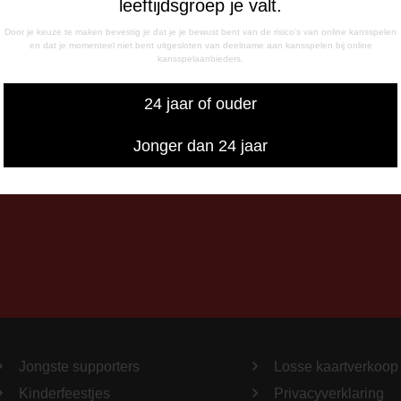
leeftijdsgroep je valt.
- 17:00 uur
g
Door je keuze te maken bevestig je dat je je bewust bent van de risico's van online kansspelen
en dat je momenteel niet bent uitgesloten van deelname aan kansspelen bij online
- 12:15 uur
kansspelaanbieders.
- 17:00 uur
iswedstrijddagen bereikbaar
24 jaar of ouder
13:00 - 20:00 uur
Jonger dan 24 jaar
Jongste supporters
Losse kaartverkoop
Kinderfeestjes
Privacyverklaring