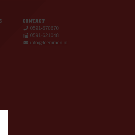
S
CONTACT
0591-670670
0591-621048
info@fcemmen.nl