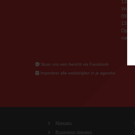
13:00 
Vrijda
09:00 
13:00 
Op thu
vanaf 
Stuur ons een bericht via Facebook
Importeer alle wedstrijden in je agenda!
Nieuws
Business nieuws