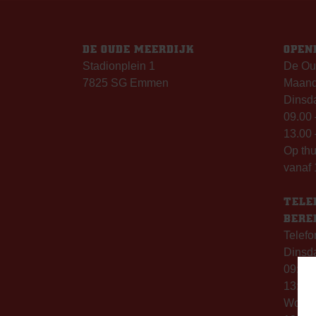
DE OUDE MEERDIJK
OPEN
Stadionplein 1
De Ou
7825 SG Emmen
Maanda
Dinsda
09.00 
13.00 
Op th
vanaf 
TELE
BERE
Telefo
Dinsd
09:00 
13:00 
Woen