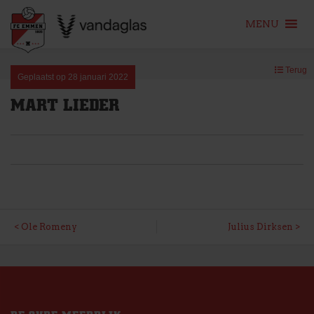
MENU
Skip
Terug
to
Geplaatst op
28 januari 2022
content
MART LIEDER
BERICHT
Ole Romeny
Julius Dirksen
NAVIGATIE