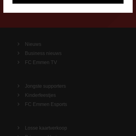
Nieuws
Business nieuws
FC Emmen TV
Jongste supporters
Kinderfeestjes
FC Emmen Esports
Losse kaartverkoop