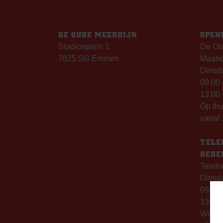
DE OUDE MEERDIJK
OPEN
Stadionplein 1
De Ou
7825 SG Emmen
Maanda
Dinsda
09.00 
13.00 
Op th
vanaf 
TELE
BERE
Telefo
Dinsd
09:00 
13:00 
Woen