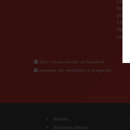
13:00 
Vrijda
09:00 
13:00 
Op thu
vanaf 
Stuur ons een bericht via Facebook
Importeer alle wedstrijden in je agenda!
Nieuws
Business nieuws