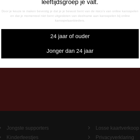
leeftijdsgroep je valt.
- 17:00 uur
g
Door je keuze te maken bevestig je dat je je bewust bent van de risico's van online kansspelen
en dat je momenteel niet bent uitgesloten van deelname aan kansspelen bij online
- 12:15 uur
kansspelaanbieders.
- 17:00 uur
iswedstrijddagen bereikbaar
24 jaar of ouder
13:00 - 20:00 uur
Jonger dan 24 jaar
Jongste supporters
Losse kaartverkoop
Kinderfeestjes
Privacyverklaring