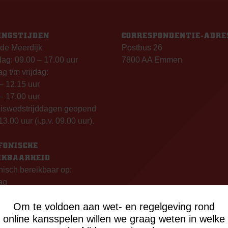
INGSTIJDEN
CORRESPONDENTIE-ADRE
de Meerdijk
Postbus 26
g: 09.00 – 17.00 uur
7800 AA Emmen
g t/m vrijdag:
– 12.15 uur
– 17.00 uur
uiswedstrijddagen geopend
13.00 uur (i.p.v. 09.00 uur).
FONISCHE
IKBAARHEID
nisch bereikbaar op:
ag
- 12:15 uur
Om te voldoen aan wet- en regelgeving rond
- 17:00 uur
online kansspelen willen we graag weten in welke
sdag