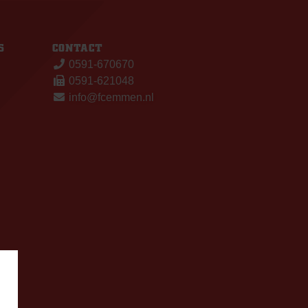
S
CONTACT
0591-670670
0591-621048
info@fcemmen.nl