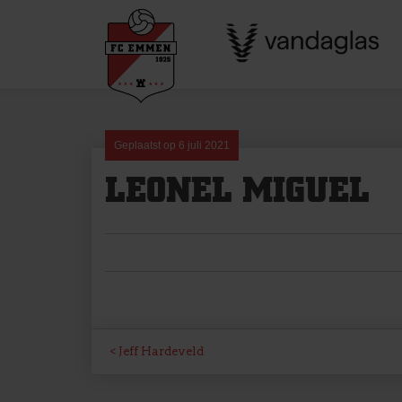
Skip
to
content
Geplaatst op
6 juli 2021
LEONEL MIGUEL
BERICHT
Jeff Hardeveld
NAVIGATIE