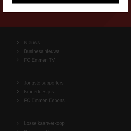
Nieuws
Business nieuws
FC Emmen TV
Jongste supporters
Kinderfeestjes
FC Emmen Esports
Losse kaartverkoop