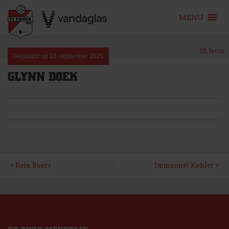
MENU
Skip
Terug
to
Geplaatst op
15 september 2025
content
GLYNN DOEK
BERICHT
Rein Boers
Immanuël Kohler
NAVIGATIE