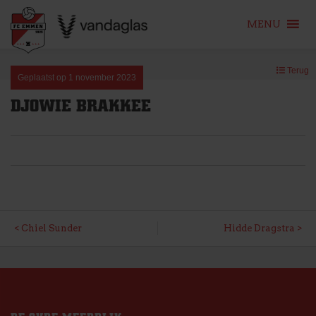
MENU
Skip
Terug
to
Geplaatst op
1 november 2023
content
DJOWIE BRAKKEE
BERICHT
Chiel Sunder
Hidde Dragstra
NAVIGATIE