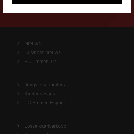
Nieuws
Business nieuws
FC Emmen TV
Jongste supporters
Kinderfeestjes
FC Emmen Esports
Losse kaartverkoop