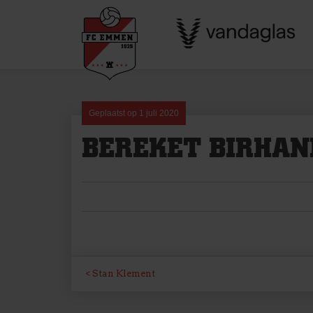
Skip
to
content
Geplaatst op
1 juli 2020
BEREKET BIRHAN
BERICHT
Stan Klement
NAVIGATIE