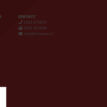
S
CONTACT
0591-670670
0591-621048
info@fcemmen.nl