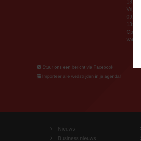
13:00 
Vrijda
09:00 
13:00 
Op thu
vanaf 
Stuur ons een bericht via Facebook
Importeer alle wedstrijden in je agenda!
Nieuws
Business nieuws