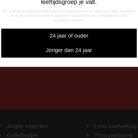
leeftijdsgroep je valt.
- 17:00 uur
g
Door je keuze te maken bevestig je dat je je bewust bent van de risico's van online kansspelen
en dat je momenteel niet bent uitgesloten van deelname aan kansspelen bij online
- 12:15 uur
kansspelaanbieders.
- 17:00 uur
iswedstrijddagen bereikbaar
24 jaar of ouder
13:00 - 20:00 uur
Jonger dan 24 jaar
Jongste supporters
Losse kaartverkoop
Kinderfeestjes
Privacyverklaring