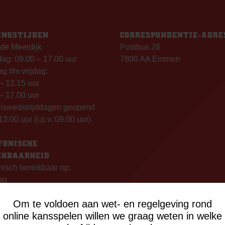
INGSTIJDEN
CORRESPONDENTIE-ADRE
de Meerdijk
Postbus 26
g: 09.00 – 17.00 uur
7800 AA Emmen
g t/m vrijdag:
– 12.15 uur
– 17.00 uur
uiswedstrijddagen geopend
13.00 uur (i.p.v. 09.00 uur).
FONISCHE
IKBAARHEID
nisch bereikbaar op:
ag
- 12:15 uur
Om te voldoen aan wet- en regelgeving rond
- 17:00 uur
online kansspelen willen we graag weten in welke
sdag