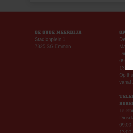
NAVIGATIE
DE OUDE MEERDIJK
OPEN
Stadionplein 1
De Ou
7825 SG Emmen
Maanda
Dinsda
09.00 
13.00 
Op th
vanaf 
TELE
BERE
Telefo
Dinsd
09:00 
13:00 