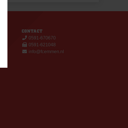
S
CONTACT
0591-670670
0591-621048
info@fcemmen.nl