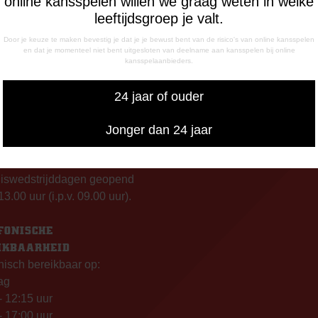
online kansspelen willen we graag weten in welke
leeftijdsgroep je valt.
Door je keuze te maken bevestig je dat je je bewust bent van de risico's van online kansspelen
en dat je momenteel niet bent uitgesloten van deelname aan kansspelen bij online
kansspelaanbieders.
INGSTIJDEN
CORRESPONDENTIE-ADRE
de Meerdijk
Postbus 26
24 jaar of ouder
g: 09.00 – 17.00 uur
7800 AA Emmen
g t/m vrijdag:
Jonger dan 24 jaar
– 12.15 uur
– 17.00 uur
uiswedstrijddagen geopend
13.00 uur (i.p.v. 09.00 uur).
FONISCHE
IKBAARHEID
nisch bereikbaar op:
ag
- 12:15 uur
- 17:00 uur