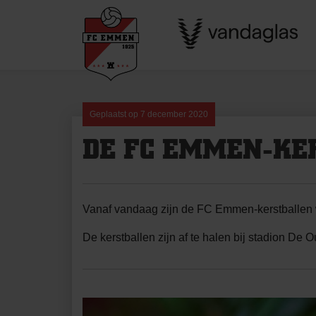
Skip
to
content
Geplaatst op
7 december 2020
DE FC EMMEN-KE
Vanaf vandaag zijn de FC Emmen-kerstballen we
De kerstballen zijn af te halen bij stadion De