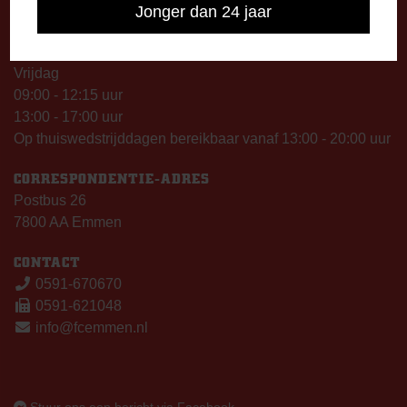
13:00 - 17:00 uur
Jonger dan 24 jaar
Woensdag
13:00 - 17:00 uur
Vrijdag
09:00 - 12:15 uur
13:00 - 17:00 uur
Op thuiswedstrijddagen bereikbaar vanaf 13:00 - 20:00 uur
CORRESPONDENTIE-ADRES
Postbus 26
7800 AA Emmen
CONTACT
0591-670670
0591-621048
info@fcemmen.nl