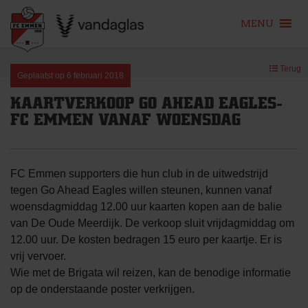
MENU
Skip
Terug
to
Geplaatst op
6 februari 2018
content
KAARTVERKOOP GO AHEAD EAGLES-
FC EMMEN VANAF WOENSDAG
FC Emmen supporters die hun club in de uitwedstrijd
tegen Go Ahead Eagles willen steunen, kunnen vanaf
woensdagmiddag 12.00 uur kaarten kopen aan de balie
van De Oude Meerdijk. De verkoop sluit vrijdagmiddag om
12.00 uur. De kosten bedragen 15 euro per kaartje. Er is
vrij vervoer.
Wie met de Brigata wil reizen, kan de benodige informatie
op de onderstaande poster verkrijgen.