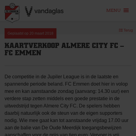
MENU
Skip
Terug
to
Geplaatst op
20 maart 2018
content
KAARTVERKOOP ALMERE CITY FC –
FC EMMEN
De competitie in de Jupiler League is in de laatste en
spannende periode beland. FC Emmen doet hier in volop
mee en kan aanstaande zondag (aanvang: 14.30 uur) een
verdere stap zetten middels een goede prestatie in de
uitwedstrijd tegen Almere City FC. De spelers hebben
daarbij natuurlijk ook de steun van de eigen supporters
nodig. Wie mee gaat kan tot aanstaande vrijdag 17.00 uur
aan de balie van De Oude Meerdijk toegangsbewijzen
aanschaffen voor de prijs van tien euro. Vervoer is vrij.