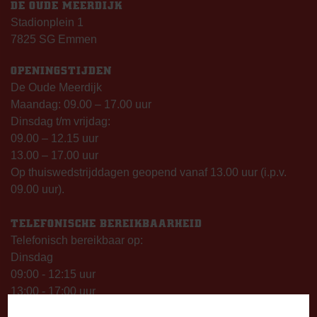
DE OUDE MEERDIJK
Stadionplein 1
7825 SG Emmen
OPENINGSTIJDEN
De Oude Meerdijk
Maandag: 09.00 – 17.00 uur
Dinsdag t/m vrijdag:
09.00 – 12.15 uur
13.00 – 17.00 uur
Op thuiswedstrijddagen geopend vanaf 13.00 uur (i.p.v.
09.00 uur).
TELEFONISCHE BEREIKBAARHEID
Telefonisch bereikbaar op:
Dinsdag
09:00 - 12:15 uur
13:00 - 17:00 uur
Woensdag