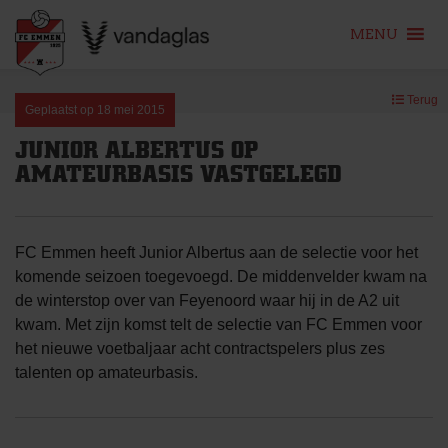
MENU
Skip
Terug
to
Geplaatst op
18 mei 2015
content
JUNIOR ALBERTUS OP
AMATEURBASIS VASTGELEGD
FC Emmen heeft Junior Albertus aan de selectie voor het
komende seizoen toegevoegd. De middenvelder kwam na
de winterstop over van Feyenoord waar hij in de A2 uit
kwam. Met zijn komst telt de selectie van FC Emmen voor
het nieuwe voetbaljaar acht contractspelers plus zes
talenten op amateurbasis.