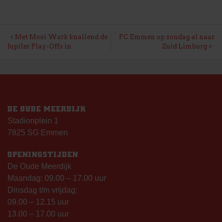
BERICHT
Met Mooi Wark knallend de
FC Emmen op zondag al naar
Jupiler Play-Offs in
Zuid Limburg
NAVIGATIE
DE OUDE MEERDIJK
Stadionplein 1
7825 SG Emmen
OPENINGSTIJDEN
De Oude Meerdijk
Maandag: 09.00 – 17.00 uur
Dinsdag t/m vrijdag:
09.00 – 12.15 uur
13.00 – 17.00 uur