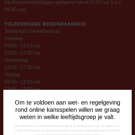
Op thuiswedstrijddagen geopend vanaf 13.00 uur (i.p.v.
09.00 uur).
TELEFONISCHE BEREIKBAARHEID
Telefonisch bereikbaar op:
Dinsdag
09:00 - 12:15 uur
13:00 - 17:00 uur
Woensdag
13:00 - 17:00 uur
Vrijdag
09:00 - 12:15 uur
13:00 - 17:00 uur
Op thuiswedstrijddagen bereikbaar vanaf 13:00 - 20:00 uur
Om te voldoen aan wet- en regelgeving
rond online kansspelen willen we graag
CORRESPONDENTIE-ADRES
weten in welke leeftijdsgroep je valt.
Postbus 26
7800 AA Emmen
Door je keuze te maken bevestig je dat je je bewust bent van de risico's van
online kansspelen en dat je momenteel niet bent uitgesloten van deelname
aan kansspelen bij online kansspelaanbieders.