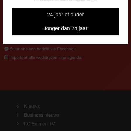
CONTACT
0591-670670
24 jaar of ouder
0591-621048
info@fcemmen.nl
Jonger dan 24 jaar
Stuur ons een bericht via Facebook
Importeer alle wedstrijden in je agenda!
Nieuws
Business nieuws
FC Emmen TV