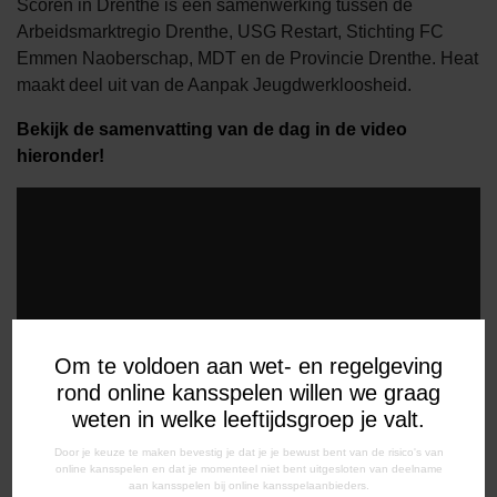
Scoren in Drenthe is een samenwerking tussen de
Arbeidsmarktregio Drenthe, USG Restart, Stichting FC
Emmen Naoberschap, MDT en de Provincie Drenthe. Heat
maakt deel uit van de Aanpak Jeugdwerkloosheid.
Bekijk de samenvatting van de dag in de video
hieronder!
Om te voldoen aan wet- en regelgeving
rond online kansspelen willen we graag
weten in welke leeftijdsgroep je valt.
Door je keuze te maken bevestig je dat je je bewust bent van de risico's van
online kansspelen en dat je momenteel niet bent uitgesloten van deelname
aan kansspelen bij online kansspelaanbieders.