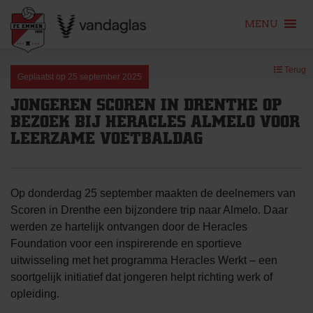
MENU
Skip
Terug
to
Geplaatst op
25 september 2025
content
JONGEREN SCOREN IN DRENTHE OP
BEZOEK BIJ HERACLES ALMELO VOOR
LEERZAME VOETBALDAG
Op donderdag 25 september maakten de deelnemers van
Scoren in Drenthe een bijzondere trip naar Almelo. Daar
werden ze hartelijk ontvangen door de Heracles
Foundation voor een inspirerende en sportieve
uitwisseling met het programma Heracles Werkt – een
soortgelijk initiatief dat jongeren helpt richting werk of
opleiding.