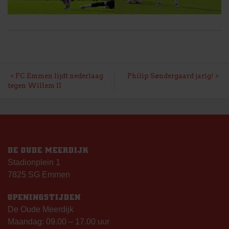
BERICHT
FC Emmen lijdt nederlaag
Philip Søndergaard jarig!
tegen Willem II
NAVIGATIE
DE OUDE MEERDIJK
Stadionplein 1
7825 SG Emmen
OPENINGSTIJDEN
De Oude Meerdijk
Maandag: 09.00 – 17.00 uur