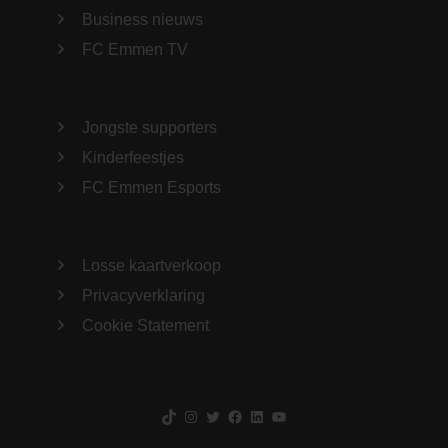
Business nieuws
FC Emmen TV
Jongste supporters
Kinderfeestjes
FC Emmen Esports
Losse kaartverkoop
Privacyverklaring
Cookie Statement
TikTok
Instagram
Twitter
Facebook
LinkedIn
YouTube