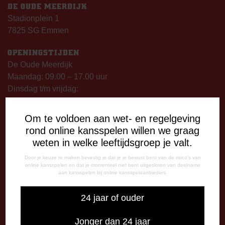
DE OUDE MEERDIJK
Stadionplein 1
7825 SG Emmen
OPENINGSTIJDEN
De Oude Meerdijk
Maandag: 09.00 – 17.00 uur
Dinsdag t/m vrijdag:
09.00 – 12.15 uur
13.00 – 17.00 uur
Om te voldoen aan wet- en regelgeving
Op thuiswedstrijddagen geopend vanaf 13.00 uur (i.p.v.
rond online kansspelen willen we graag
09.00 uur).
weten in welke leeftijdsgroep je valt.
Door je keuze te maken bevestig je dat je je bewust bent van de risico's van
TELEFONISCHE BEREIKBAARHEID
online kansspelen en dat je momenteel niet bent uitgesloten van deelname
Telefonisch bereikbaar op:
aan kansspelen bij online kansspelaanbieders.
Dinsdag
24 jaar of ouder
09:00 - 12:15 uur
13:00 - 17:00 uur
Jonger dan 24 jaar
Woensdag