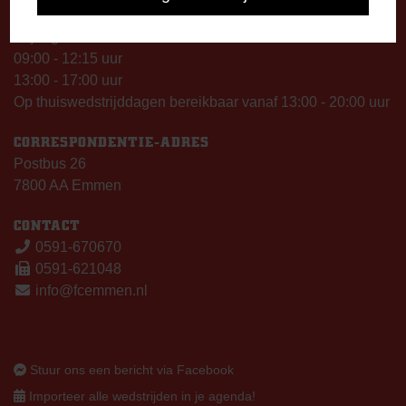
13:00 - 17:00 uur
Vrijdag
09:00 - 12:15 uur
13:00 - 17:00 uur
Op thuiswedstrijddagen bereikbaar vanaf 13:00 - 20:00 uur
CORRESPONDENTIE-ADRES
Postbus 26
7800 AA Emmen
CONTACT
0591-670670
0591-621048
info@fcemmen.nl
Stuur ons een bericht via Facebook
Importeer alle wedstrijden in je agenda!