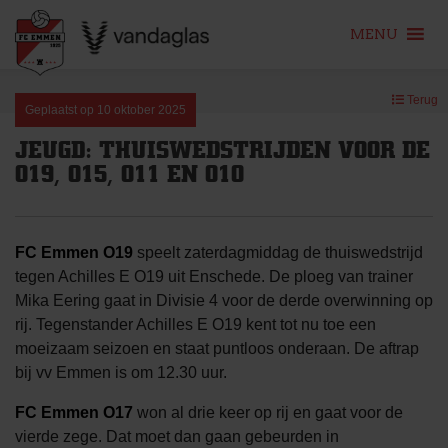
MENU
Skip
Terug
to
Geplaatst op
10 oktober 2025
content
JEUGD: THUISWEDSTRIJDEN VOOR DE
O19, O15, O11 EN O10
FC Emmen O19
speelt zaterdagmiddag de thuiswedstrijd
tegen Achilles E O19 uit Enschede. De ploeg van trainer
Mika Eering gaat in Divisie 4 voor de derde overwinning op
rij. Tegenstander Achilles E O19 kent tot nu toe een
moeizaam seizoen en staat puntloos onderaan. De aftrap
bij vv Emmen is om 12.30 uur.
FC Emmen O17
won al drie keer op rij en gaat voor de
vierde zege. Dat moet dan gaan gebeurden in