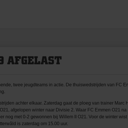
19 AFGELAST
nende, twee jeugdteams in actie. De thuiswedstrijden van F
ng.
edstrijden achter elkaar. Zaterdag gaat de ploeg van trainer M
1, afgelopen winter naar Divisie 2. Waar FC Emmen O21 na dr
 er nog met 0-2 gewonnen bij Willem II O21. Voor de winter w
terwâld is zaterdag om 15.00 uur.