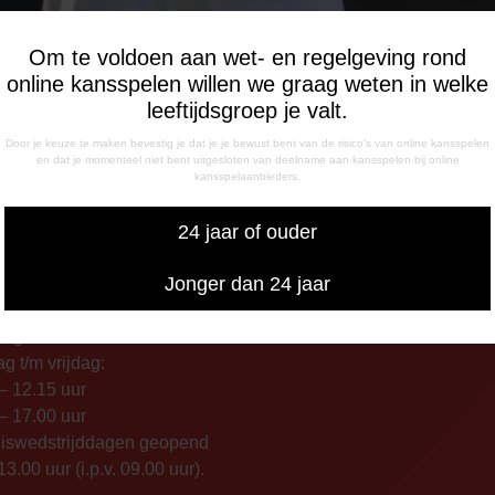
Om te voldoen aan wet- en regelgeving rond
online kansspelen willen we graag weten in welke
leeftijdsgroep je valt.
Oldenburger|Frit
Door je keuze te maken bevestig je dat je je bewust bent van de risico's van online kansspelen
en dat je momenteel niet bent uitgesloten van deelname aan kansspelen bij online
kansspelaanbieders.
24 jaar of ouder
Jonger dan 24 jaar
INGSTIJDEN
CORRESPONDENTIE-ADRE
de Meerdijk
Postbus 26
g: 09.00 – 17.00 uur
7800 AA Emmen
g t/m vrijdag:
– 12.15 uur
– 17.00 uur
uiswedstrijddagen geopend
13.00 uur (i.p.v. 09.00 uur).