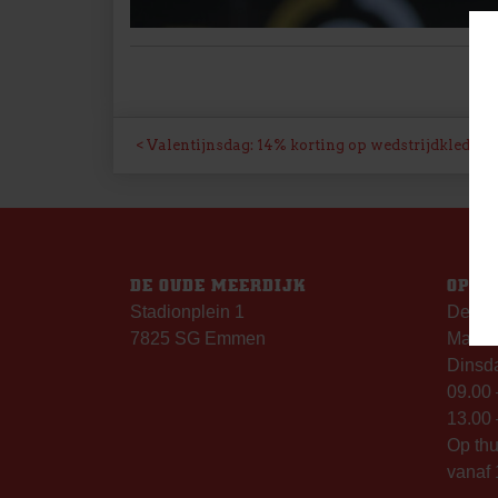
BERICHT
Valentijnsdag: 14% korting op wedstrijdkleding
NAVIGATIE
DE OUDE MEERDIJK
OPEN
Stadionplein 1
De Ou
7825 SG Emmen
Maanda
Dinsda
09.00 
13.00 
Op th
vanaf 