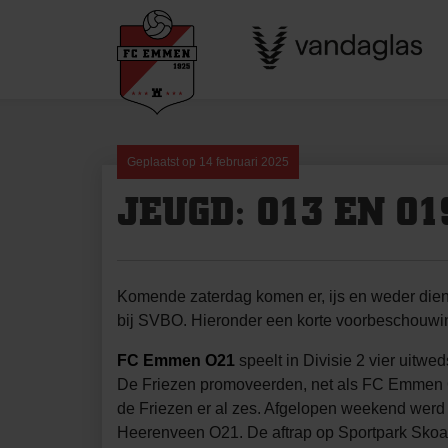
Skip
to
content
Geplaatst op
14 februari 2025
JEUGD: O13 EN O
Komende zaterdag komen er, ijs en weder die
bij SVBO. Hieronder een korte voorbeschouwi
FC Emmen O21
speelt in Divisie 2 vier uitw
De Friezen promoveerden, net als FC Emmen O2
de Friezen er al zes. Afgelopen weekend werd
Heerenveen O21. De aftrap op Sportpark Skoat