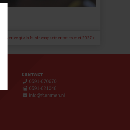
om verlengt als businesspartner tot en met 2027
S
CONTACT
0591-670670
0591-621048
info@fcemmen.nl