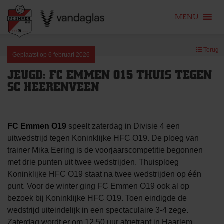
MENU
Skip
Terug
to
Geplaatst op
6 februari 2026
content
JEUGD: FC EMMEN O15 THUIS TEGEN
SC HEERENVEEN
FC Emmen O19
speelt zaterdag in Divisie 4 een
uitwedstrijd tegen Koninklijke HFC O19. De ploeg van
trainer Mika Eering is de voorjaarscompetitie begonnen
met drie punten uit twee wedstrijden. Thuisploeg
Koninklijke HFC O19 staat na twee wedstrijden op één
punt. Voor de winter ging FC Emmen O19 ook al op
bezoek bij Koninklijke HFC O19. Toen eindigde de
wedstrijd uiteindelijk in een spectaculaire 3-4 zege.
Zaterdag wordt er om 12.50 uur afgetrapt in Haarlem.