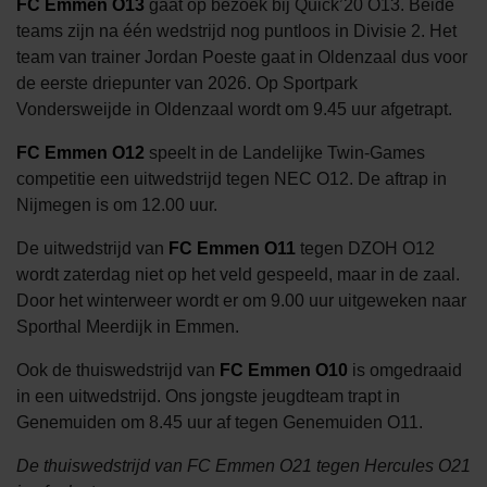
FC Emmen O13
gaat op bezoek bij Quick’20 O13. Beide
teams zijn na één wedstrijd nog puntloos in Divisie 2. Het
team van trainer Jordan Poeste gaat in Oldenzaal dus voor
de eerste driepunter van 2026. Op Sportpark
Vondersweijde in Oldenzaal wordt om 9.45 uur afgetrapt.
FC Emmen O12
speelt in de Landelijke Twin-Games
competitie een uitwedstrijd tegen NEC O12. De aftrap in
Nijmegen is om 12.00 uur.
De uitwedstrijd van
FC Emmen O11
tegen DZOH O12
wordt zaterdag niet op het veld gespeeld, maar in de zaal.
Door het winterweer wordt er om 9.00 uur uitgeweken naar
Sporthal Meerdijk in Emmen.
Ook de thuiswedstrijd van
FC Emmen O10
is omgedraaid
in een uitwedstrijd. Ons jongste jeugdteam trapt in
Genemuiden om 8.45 uur af tegen Genemuiden O11.
De thuiswedstrijd van FC Emmen O21 tegen Hercules O21