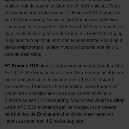
raakten ook de gasten uit Den Bosch het houtwerk. Weer
een paar minuten later kwam FC Emmen O21 alsnog op
een 1-0 voorsprong. Nu was Chiel Sunder wel trefzeker.
Eén minuut later moest FC Den Bosch O21 verder met tien
man, na twee keer geel en dus rood. FC Emmen O21 ging
in de eindfase op zoek naar een tweede treffer. Pas diep in
blessuretijd zorgde invaller Yvarion Gorissen met de 2-0
voor de beslissing.
FC Emmen O19
ging zaterdagmiddag met 4-2 onderuit bij
AFC O19. De formatie van trainer Mika Eering speelde een
moeizame wedstrijd en kwam op een 1-0 achterstand.
Toch wist FC Emmen O19 de wedstrijd om te buigen en
kwam het via doelpunten van Luan Conen en Rinsie
Sietsma op een 1-2 voorsprong. Maar direct vanaf de aftrap
kwam AFC O19 alweer op gelijke hoogte. In de tweede
helft konden de Emmenaren het tij niet meer keren en
liepen ze tegen een 4-2 nederlaag aan.