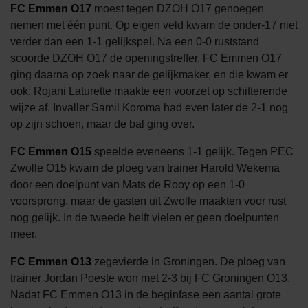
FC Emmen O17
moest tegen DZOH O17 genoegen
nemen met één punt. Op eigen veld kwam de onder-17 niet
verder dan een 1-1 gelijkspel. Na een 0-0 ruststand
scoorde DZOH O17 de openingstreffer. FC Emmen O17
ging daarna op zoek naar de gelijkmaker, en die kwam er
ook: Rojani Laturette maakte een voorzet op schitterende
wijze af. Invaller Samil Koroma had even later de 2-1 nog
op zijn schoen, maar de bal ging over.
FC Emmen O15
speelde eveneens 1-1 gelijk. Tegen PEC
Zwolle O15 kwam de ploeg van trainer Harold Wekema
door een doelpunt van Mats de Rooy op een 1-0
voorsprong, maar de gasten uit Zwolle maakten voor rust
nog gelijk. In de tweede helft vielen er geen doelpunten
meer.
FC Emmen O13
zegevierde in Groningen. De ploeg van
trainer Jordan Poeste won met 2-3 bij FC Groningen O13.
Nadat FC Emmen O13 in de beginfase een aantal grote