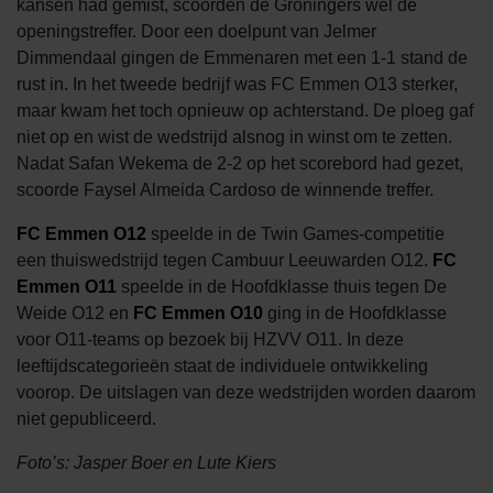
kansen had gemist, scoorden de Groningers wel de
openingstreffer. Door een doelpunt van Jelmer
Dimmendaal gingen de Emmenaren met een 1-1 stand de
rust in. In het tweede bedrijf was FC Emmen O13 sterker,
maar kwam het toch opnieuw op achterstand. De ploeg gaf
niet op en wist de wedstrijd alsnog in winst om te zetten.
Nadat Safan Wekema de 2-2 op het scorebord had gezet,
scoorde Faysel Almeida Cardoso de winnende treffer.
FC Emmen O12
speelde in de Twin Games-competitie
een thuiswedstrijd tegen Cambuur Leeuwarden O12.
FC
Emmen O11
speelde in de Hoofdklasse thuis tegen De
Weide O12 en
FC Emmen O10
ging in de Hoofdklasse
voor O11-teams op bezoek bij HZVV O11. In deze
leeftijdscategorieën staat de individuele ontwikkeling
voorop. De uitslagen van deze wedstrijden worden daarom
niet gepubliceerd.
Foto’s: Jasper Boer en Lute Kiers