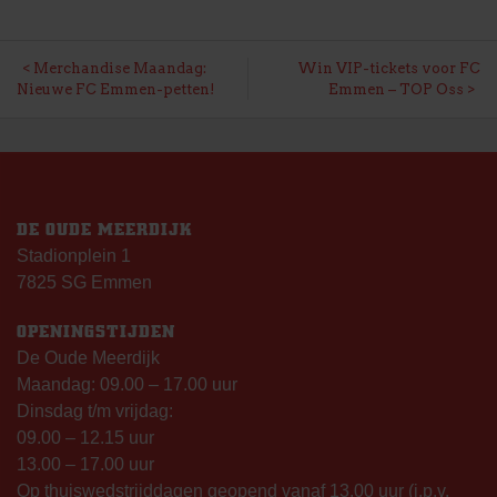
BERICHT
Merchandise Maandag:
Win VIP-tickets voor FC
Nieuwe FC Emmen-petten!
Emmen – TOP Oss
NAVIGATIE
DE OUDE MEERDIJK
Stadionplein 1
7825 SG Emmen
OPENINGSTIJDEN
De Oude Meerdijk
Maandag: 09.00 – 17.00 uur
Dinsdag t/m vrijdag:
09.00 – 12.15 uur
13.00 – 17.00 uur
Op thuiswedstrijddagen geopend vanaf 13.00 uur (i.p.v.