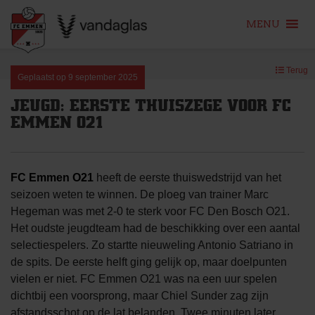
MENU
Skip
Terug
to
Geplaatst op
9 september 2025
content
JEUGD: EERSTE THUISZEGE VOOR FC
EMMEN O21
FC Emmen O21
heeft de eerste thuiswedstrijd van het
seizoen weten te winnen. De ploeg van trainer Marc
Hegeman was met 2-0 te sterk voor FC Den Bosch O21.
Het oudste jeugdteam had de beschikking over een aantal
selectiespelers. Zo startte nieuweling Antonio Satriano in
de spits. De eerste helft ging gelijk op, maar doelpunten
vielen er niet. FC Emmen O21 was na een uur spelen
dichtbij een voorsprong, maar Chiel Sunder zag zijn
afstandsschot op de lat belanden. Twee minuten later