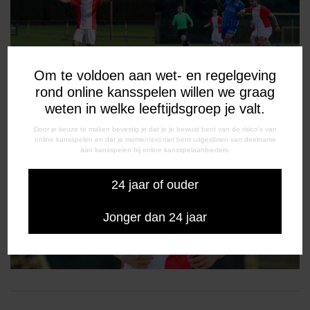
Om te voldoen aan wet- en regelgeving
rond online kansspelen willen we graag
weten in welke leeftijdsgroep je valt.
Door je keuze te maken bevestig je dat je je bewust bent van de risico's van
online kansspelen en dat je momenteel niet bent uitgesloten van deelname
aan kansspelen bij online kansspelaanbieders.
24 jaar of ouder
Jonger dan 24 jaar