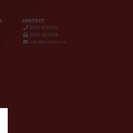
S
CONTACT
0591-670670
0591-621048
info@fcemmen.nl