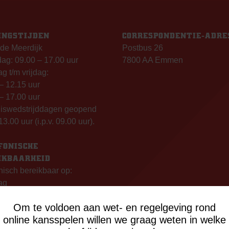
INGSTIJDEN
CORRESPONDENTIE-ADRE
de Meerdijk
Postbus 26
g: 09.00 – 17.00 uur
7800 AA Emmen
g t/m vrijdag:
– 12.15 uur
– 17.00 uur
uiswedstrijddagen geopend
13.00 uur (i.p.v. 09.00 uur).
FONISCHE
IKBAARHEID
nisch bereikbaar op:
ag
- 12:15 uur
Om te voldoen aan wet- en regelgeving rond
- 17:00 uur
online kansspelen willen we graag weten in welke
sdag