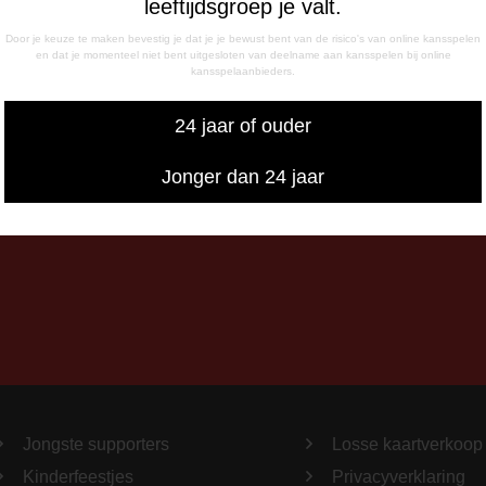
leeftijdsgroep je valt.
- 17:00 uur
g
Door je keuze te maken bevestig je dat je je bewust bent van de risico's van online kansspelen
en dat je momenteel niet bent uitgesloten van deelname aan kansspelen bij online
- 12:15 uur
kansspelaanbieders.
- 17:00 uur
iswedstrijddagen bereikbaar
24 jaar of ouder
13:00 - 20:00 uur
Jonger dan 24 jaar
Jongste supporters
Losse kaartverkoop
Kinderfeestjes
Privacyverklaring