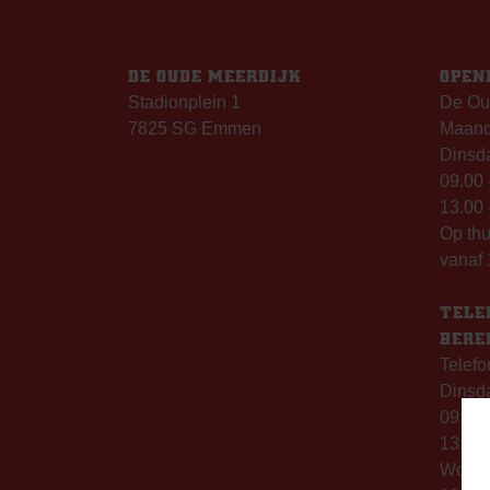
DE OUDE MEERDIJK
OPEN
Stadionplein 1
De Ou
7825 SG Emmen
Maanda
Dinsda
09.00 
13.00 
Op th
vanaf 
TELE
BERE
Telefo
Dinsd
09:00 
13:00 
Woen