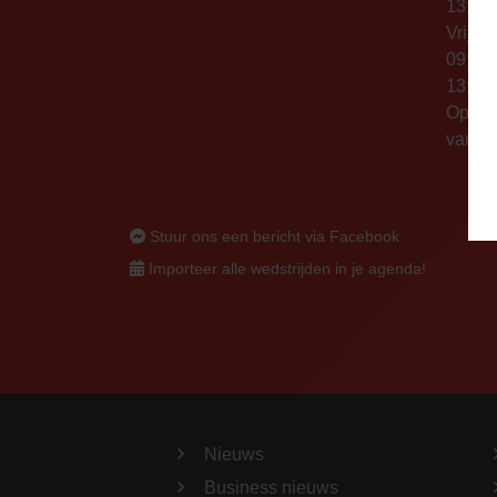
13:00 
Vrijda
09:00 
13:00 
Op thu
vanaf 
Stuur ons een bericht via Facebook
Importeer alle wedstrijden in je agenda!
Nieuws
Business nieuws