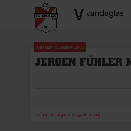
Skip
to
content
Geplaatst op
24 januari 2006
JEROEN FÜHLER 
BERICHT
Christy Janga vrijdagavond vrij
NAVIGATIE