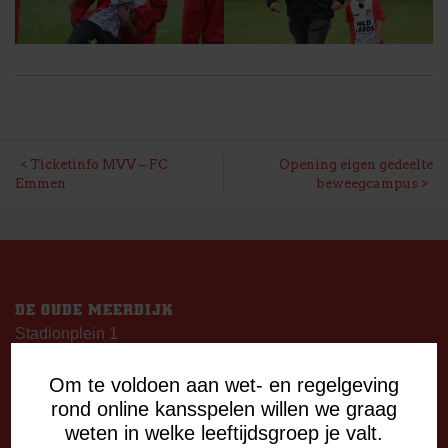
BERICHT
Ticketinfo MVV – FC
Opening eigen gedeelte
Emmen
beweegcampus
NAVIGATIE
DE OUDE MEERDIJK
Stadionplein 1
7825 SG Emmen
Om te voldoen aan wet- en regelgeving
OPENINGSTIJDEN
rond online kansspelen willen we graag
De Oude Meerdijk
weten in welke leeftijdsgroep je valt.