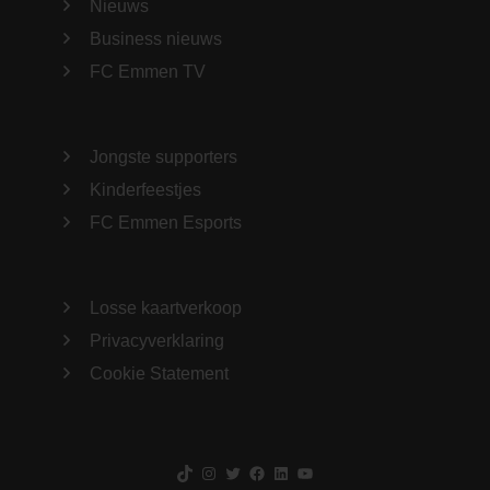
Nieuws
Business nieuws
FC Emmen TV
Jongste supporters
Kinderfeestjes
FC Emmen Esports
Losse kaartverkoop
Privacyverklaring
Cookie Statement
TikTok
Instagram
Twitter
Facebook
LinkedIn
YouTube