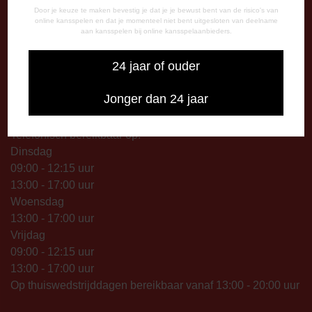
Maandag: 09.00 – 17.00 uur
Door je keuze te maken bevestig je dat je je bewust bent van de risico's van
Dinsdag t/m vrijdag:
online kansspelen en dat je momenteel niet bent uitgesloten van deelname
aan kansspelen bij online kansspelaanbieders.
09.00 – 12.15 uur
13.00 – 17.00 uur
24 jaar of ouder
Op thuiswedstrijddagen geopend vanaf 13.00 uur (i.p.v.
09.00 uur).
Jonger dan 24 jaar
TELEFONISCHE BEREIKBAARHEID
Telefonisch bereikbaar op:
Dinsdag
09:00 - 12:15 uur
13:00 - 17:00 uur
Woensdag
13:00 - 17:00 uur
Vrijdag
09:00 - 12:15 uur
13:00 - 17:00 uur
Op thuiswedstrijddagen bereikbaar vanaf 13:00 - 20:00 uur