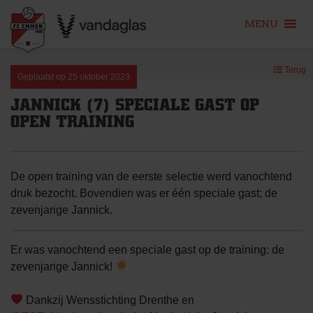
MENU
Skip
Terug
to
Geplaatst op
25 oktober 2023
content
JANNICK (7) SPECIALE GAST OP
OPEN TRAINING
De open training van de eerste selectie werd vanochtend
druk bezocht. Bovendien was er één speciale gast; de
zevenjarige Jannick.
Er was vanochtend een speciale gast op de training: de
zevenjarige Jannick!
Dankzij Wensstichting Drenthe en