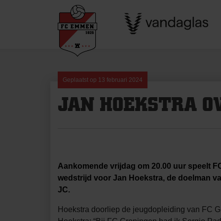
Skip
to
content
Geplaatst op
13 februari 2024
JAN HOEKSTRA OV
Aankomende vrijdag om 20.00 uur speelt FC
wedstrijd voor Jan Hoekstra, de doelman va
JC.
Hoekstra doorliep de jeugdopleiding van FC Gro