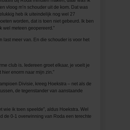
urbasis bij Roda minuten maken, daar was ik
t en vloog m’n schouder uit de kom. Dat was
lukkig heb ik uiteindelijk nog wel 27
ten worden, dat is toen niet gebeurd. Ik ben
ik wel meteen geopereerd.”
en last meer van. En die schouder is voor het
club is. Iedereen groet elkaar, je voelt je
 hier enorm naar mijn zin.”
mpioen Divisie, kreeg Hoekstra – net als de
 tussen, de tegenstander van aanstaande
 wie ik toen speelde”, aldus Hoekstra. Wel
nd de 0-1 overwinning van Roda een terechte