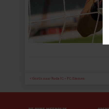
BERICHT
Gratis naar Roda JC – FC Emmen
NAVIGATIE