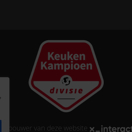
e
tse bouwer
van deze website