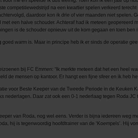
t voor me en speelde ik dus weinig. Toen kon ik een jaar op hu
rste competitiewedstrijd na een kwartier spelen verkeerd terech
htervolgd, daardoor kon ik drie of vier maanden niet spelen. Ge
met een halve schouder. Achteraf had ik meteen geopereerd moe
ingen is de schouder opnieuw uit de kom gegaan en toen ben 
ing goed warm is. Maar in principe heb ik er sinds de operatie ge
izoenen bij FC Emmen: “Ik merkte meteen dat het een heel warme 
ld de mensen op kantoor. Er hangt een fijne sfeer en ik heb het
atie voor Beste Keeper van de Tweede Periode in de Keuken Ka
ks nederlagen. Daar zat ook een 0-1 nederlaag tegen Roda JC
eeper van Roda, nog wel eens. Verder is bijna iedereen weg met
a, hij is tegenwoordig hoofdtrainer van de ‘Koempels’. Hij vo