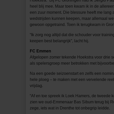
Hoekstra: “Bij FC Groningen had ik Sergio Pad
heel blij mee. Maar toen kwam ik in de alleree
een zuur moment. Die blessure heeft me lang ac
wedstrijden kunnen keepen, maar allemaal wel 
gewoon opgetraind. Toen ik terugkwam in Gron
“Ik zorg nog altijd dat die schouder voor train
keepen best belangrijk”, lacht hij.
FC Emmen
Afgelopen zomer tekende Hoekstra voor drie se
als spelersgroep meer betrokken met bijvoorbee
Na een goede seizoenstart en zelfs een nomin
hele ploeg – te maken met een vervelende ree
vrijdag.
“Af en toe spreek ik Loek Hamers, de tweede k
zien we oud-Emmenaar Bas Sibum terug bij Rod
zege, iets wat in Drenthe tot onbegrip leidde.