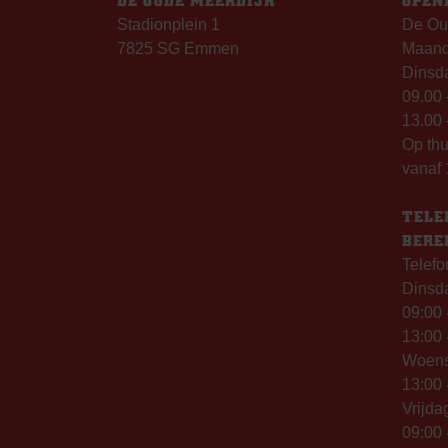
DE OUDE MEERDIJK
OPEN
Stadionplein 1
De Ou
7825 SG Emmen
Maanda
Dinsda
09.00 
13.00 
Op th
vanaf 
TELE
BERE
Telefo
Dinsd
09:00 
13:00 
Woen
13:00 
Vrijda
09:00 