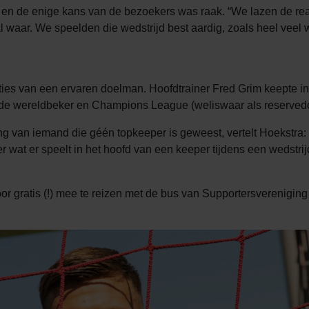
n de enige kans van de bezoekers was raak. “We lazen de rea
l waar. We speelden die wedstrijd best aardig, zoals heel veel 
ties van een ervaren doelman. Hoofdtrainer Fred Grim keepte in
 de wereldbeker en Champions League (weliswaar als reservedo
g van iemand die géén topkeeper is geweest, vertelt Hoekstra: “D
r wat er speelt in het hoofd van een keeper tijdens een wedstrijd
 gratis (!) mee te reizen met de bus van Supportersvereniging