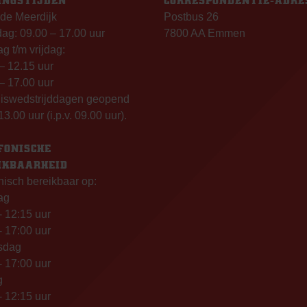
INGSTIJDEN
CORRESPONDENTIE-ADRE
de Meerdijk
Postbus 26
g: 09.00 – 17.00 uur
7800 AA Emmen
g t/m vrijdag:
– 12.15 uur
– 17.00 uur
uiswedstrijddagen geopend
13.00 uur (i.p.v. 09.00 uur).
FONISCHE
IKBAARHEID
nisch bereikbaar op:
ag
- 12:15 uur
- 17:00 uur
sdag
- 17:00 uur
g
- 12:15 uur