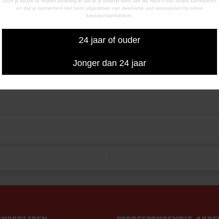
Door je keuze te maken bevestig je dat je je bewust bent van de risico's van online kansspelen
en dat je momenteel niet bent uitgesloten van deelname aan kansspelen bij online
kansspelaanbieders.
24 jaar of ouder
Jonger dan 24 jaar