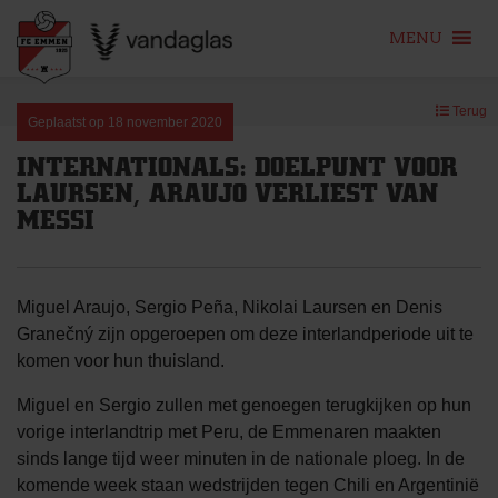
MENU
Skip
Terug
to
Geplaatst op
18 november 2020
content
INTERNATIONALS: DOELPUNT VOOR
LAURSEN, ARAUJO VERLIEST VAN
MESSI
Miguel Araujo, Sergio Peña, Nikolai Laursen en Denis
Granečný zijn opgeroepen om deze interlandperiode uit te
komen voor hun thuisland.
Miguel en Sergio zullen met genoegen terugkijken op hun
vorige interlandtrip met Peru, de Emmenaren maakten
sinds lange tijd weer minuten in de nationale ploeg. In de
komende week staan wedstrijden tegen Chili en Argentinië